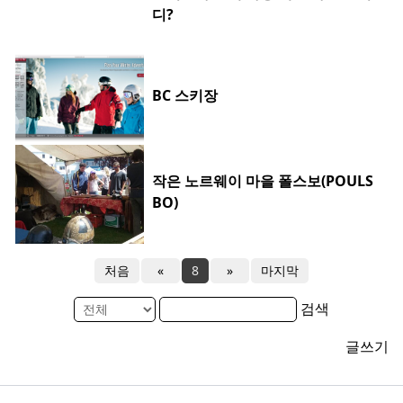
디?
BC 스키장
작은 노르웨이 마을 폴스보(POULS
BO)
처음
«
8
»
마지막
검색
글쓰기