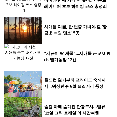
아이와 함께 가기 딱 좋다…마운트
레이니어 초보 하이킹 코스 총정리
시애틀 여름, 한 번쯤 가봐야 할 ‘황
금빛 석양 명소’ 5곳
"지금이 딱 제철"…시애틀 근교 U-Pi
ck 딸기농장 12선
월드컵 열기부터 프라이드 축제까
지…워싱턴주 6월 즐길거리 풍성
숲길 아래 숨겨진 탄광도시…벨뷰
‘코얼 크릭 트레일’의 시간여행