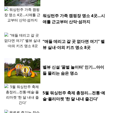
워싱턴주 가족 캠핑장 명소 4곳…시
애틀 근교부터 산악·섬까지
“애들 데리고 갈 곳 없다면 여기” 벨
뷰 실내·야외 키즈 명소 8곳
벨뷰 신설 ‘꿀벌 놀이터’ 인기…아이
들 몰리는 숨은 명소
5월 워싱턴주 축제 총정리…전통·예
술·플리마켓 ‘한 달 내내 즐긴다’