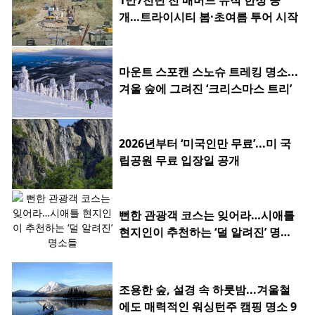
1만7천년 전 매머드 유적 한정 공
개…트라이시티 봄·초여름 투어 시작
마운트 스포캔 스노슈 트레킹 명소...
겨울 숲에 그려진 ‘크리스마스 트리’
2026년부터 ‘미국인만 무료’...미 국
립공원 무료 입장일 공개
뻔한 관광객 코스는 잊어라…시애틀
현지인이 추천하는 ‘덜 알려진’ 명소
들
조용한 숲, 설경 속 하룻밤...겨울철
에도 매력적인 워싱턴주 캠핑 명소 9