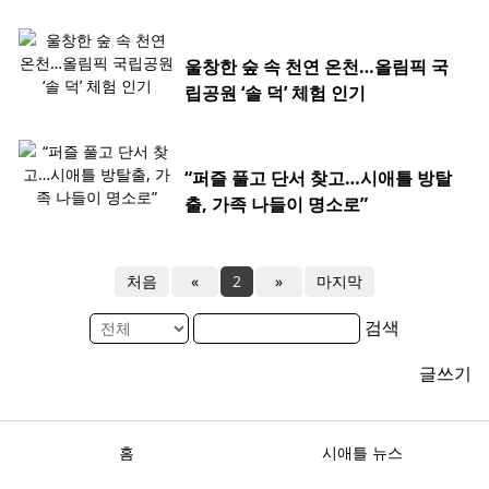
울창한 숲 속 천연 온천…올림픽 국
립공원 ‘솔 덕’ 체험 인기
“퍼즐 풀고 단서 찾고…시애틀 방탈
출, 가족 나들이 명소로”
처음
«
2
»
마지막
검색
글쓰기
홈
시애틀 뉴스