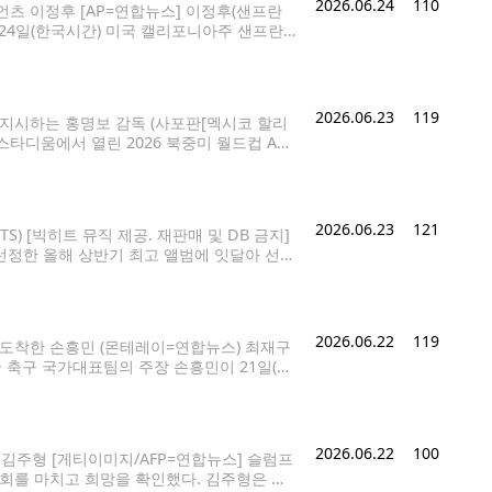
2026.06.24
110
츠 이정후 [AP=연합뉴스] 이정후(샌프란
 24일(한국시간) 미국 캘리포니아주 샌프란
즌 애슬레틱스와 홈 경기에서 5번 타자 우익수
로써 이정후는 홈런과
2026.06.23
119
 지시하는 홍명보 감독 (사포판[멕시코 할리
스타디움에서 열린 2026 북중미 월드컵 A조
hama@yna.co.kr 2026 북중미 월드컵을
2026.06.23
121
) [빅히트 뮤직 제공. 재판매 및 DB 금지]
가 선정한 올해 상반기 최고 앨범에 잇달아 선정
 매체 컴플렉스를 시작으로 13일 영국 일간
2026.06.22
119
 도착한 손흥민 (몬테레이=연합뉴스) 최재구
국 축구 국가대표팀의 주장 손흥민이 21일(현
 jjaeck9@yna.co.kr 태극전사들이 20
2026.06.22
100
김주형 [게티이미지/AFP=연합뉴스] 슬럼프
대회를 마치고 희망을 확인했다. 김주형은 이