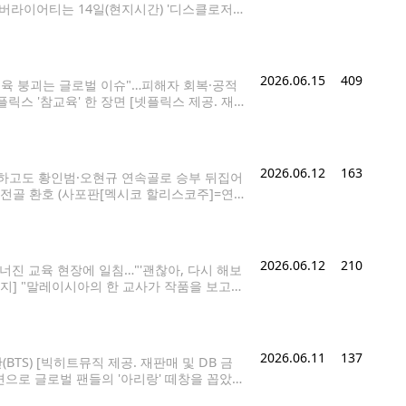
 버라이어티는 14일(현지시간) '디스클로저
에서 4천890만 달러의 흥행 수입을 각각 올려
2026.06.15
409
교육 붕괴는 글로벌 이슈"…피해자 회복·공적
릭스 '참교육' 한 장면 [넷플릭스 제공. 재
학생부터 갑질하는 학부모, 비리를 조장하는 교
2026.06.12
163
점하고도 황인범·오현규 연속골로 승부 뒤집어
 역전골 환호 (사포판[멕시코 할리스코주]=연
 열린 2026 북중미 월드컵 A조 1차전 한국
2026.06.12
210
진 교육 현장에 일침…"'괜찮아, 다시 해보
금지] "말레이시아의 한 교사가 작품을 보고
렇게 국경을 넘어서까지 공감대를 얻을 거라곤
2026.06.11
137
BTS) [빅히트뮤직 제공. 재판매 및 DB 금
면으로 글로벌 팬들의 '아리랑' 떼창을 꼽았
.0'에서 "어느 나라, 어느 도시에 가든 '아