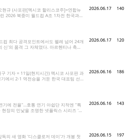
2026.06.17
140
오현규 (사포판[멕시코 할리스코주]=연합뉴
 2026 북중미 월드컵 A조 1차전 한국과
k9@yna.co.kr 홍명보호가 '조 1위 결정
카드를
2026.06.17
120
 월드컵 최다 공격포인트에서도 펠레 넘어 24개
의 신'의 품격 그 자체였다. 아르헨티나 축구
무대로 기억될 2026 북중미 월드컵 첫 경기
2026.06.16
186
구 기자 = 11일(현지시간) 멕시코 사포판 과
기에서 2-1 역전승을 거둔 한국 대표팀 선
 한국을 필두로 아시아축구연맹(AFC) 소속 국가들
2026.06.16
143
연기에 전율"…호통 연기 아쉽단 지적엔 "특
교육 현장의 민낯을 조명한 넷플릭스 시리즈 '참
개월간 액션스쿨을 다니며 연마한 화려한 액
2026.06.15
197
감독의 새 영화 '디스클로저 데이'가 개봉 첫