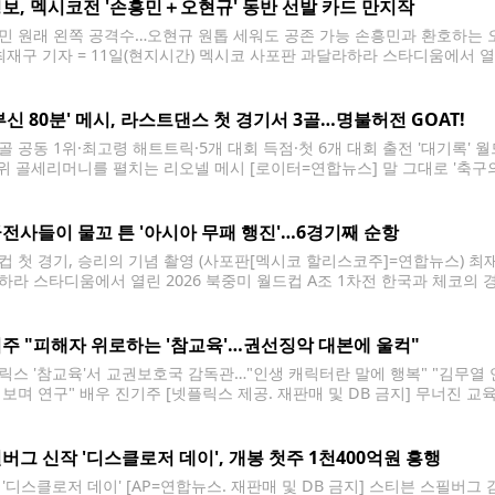
보, 멕시코전 '손흥민＋오현규' 동반 선발 카드 만지작
민 원래 왼쪽 공격수…오현규 원톱 세워도 공존 가능 손흥민과 환호하는 
 최재구 기자 = 11일(현지시간) 멕시코 사포판 과달라하라 스타디움에서 열린
 경기. 경기 종료 후 오현규가 손흥민과 환호하고 있다. 2026.6.12 jjaec
이 될 멕시코전에서 손흥민(LAFC)과 오현규(베식타시)의 동반 선발 출격 
부신 80분' 메시, 라스트댄스 첫 경기서 3골…명불허전 GOAT!
골 공동 1위·최고령 해트트릭·5개 대회 득점·첫 6개 대회 출전 '대기록'
1위 골세리머니를 펼치는 리오넬 메시 [로이터=연합뉴스] 말 그대로 '축구
팀의 '슈퍼스타' 리오넬 메시(38·인터 마이애미)가 자신의 마지막 월드컵 
해트트릭을 달성하며 '고트'(GOAT·Greatest Of
전사들이 물꼬 튼 '아시아 무패 행진'…6경기째 순항
컵 첫 경기, 승리의 기념 촬영 (사포판[멕시코 할리스코주]=연합뉴스) 최재
하라 스타디움에서 열린 2026 북중미 월드컵 A조 1차전 한국과 체코의 경
 경기 뒤 기념 촬영을 하고 있다. 2026.6.12 jjaeck9@yna.co.kr
2026 북중미 월드컵 초반 거센 돌풍을
주 "피해자 위로하는 '참교육'…권선징악 대본에 울컥"
릭스 '참교육'서 교권보호국 감독관…"인생 캐릭터란 말에 행복" "김무열 
 보며 연구" 배우 진기주 [넷플릭스 제공. 재판매 및 DB 금지] 무너진 
'은 배우 진기주에게 어려운 도전이었다. 단전에서 끌어올린 호통부터 6
지, 가상 기관인 교권보호국의 홍일점 감독관은
버그 신작 '디스클로저 데이', 개봉 첫주 1천400억원 흥행
 '디스클로저 데이' [AP=연합뉴스. 재판매 및 DB 금지] 스티븐 스필버그 