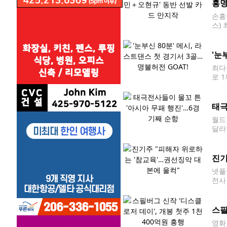
홍명
손흥
스)
체코의
전'
'눈
최다
로 
대표
부터 
태극
월드
달라
수들이
이 
진기
넷플
전사
교육
션까
스필
영화