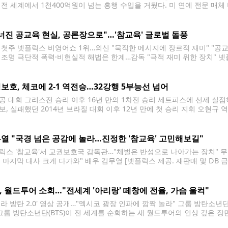
 전 세계에서 1천400억원이 넘는 흥행 수입을 거뒀다. 미 연예 전문 매체
'가 개봉 사흘 만에 북미에서 4천400만 달러(약 666억원), 해외 73개국
천290만
너진 공교육 현실, 공론장으로"…'참교육' 글로벌 돌풍
 첫주 넷플릭스 비영어쇼 1위…외신 "묵직한 메시지에 장르적 재미" "공
 조명 극단적 폭력·비현실적 해법은 한계…감독 "극적 재미 위한 장치" 넷플
 및 DB 금지] 교실은 학교 폭력과 도박·마약으로 얼룩졌고, 선을 넘는 
지 다양한 주체로 인해
보호, 체코에 2-1 역전승…32강행 5부능선 넘어
공 대회 그리스전 승리 이후 16년 만의 1차전 승리 세트피스에 선제 실
보, 실패했던 2014년 브라질 대회 이후 12년 만에 첫 승리 지휘 오현규
스) 류영석 기자 = 11일(현지시간) 멕시코 사포판 과달라하라 스타디움에서
체코의 경기에서 오현규가
열 "국경 넘은 공감에 놀라…진정한 '참교육' 고민해보길"
릭스 '참교육'서 교권보호국 감독관…"체벌은 반성으로 나아가는 장치" 무너
는 마지막 대사 크게 다가와" 배우 김무열 [넷플릭스 제공. 재판매 및 DB 
동과 위로를 받았다, 고맙다'는 메시지를 보내주신 게 기억에 남아요. 이
을 못 했는데 정말 놀라웠죠."
S, 월드투어 소회…"전세계 '아리랑' 떼창에 전율, 가슴 울컥"
라 방탄 2.0' 영상 공개…"멕시코 광장 인파에 깜짝 놀라" 그룹 방탄소년단(
 그룹 방탄소년단(BTS)이 전 세계를 순회하는 새 월드투어의 인상 깊은 장
 방탄소년단은 11일 유튜브 채널에서 공개된 자체 콘텐츠 영상 '달려라 방탄 2