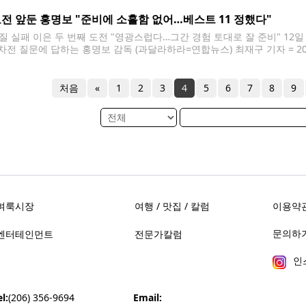
(팬덤명) 분들이
전 앞둔 홍명보 "준비에 소홀함 없어…베스트 11 정했다"
질 실패 이은 두 번째 도전 "영광스럽다…그간 경험 토대로 잘 준비" 12일
1차전 질문에 답하는 홍명보 감독 (과달라하라=연합뉴스) 최재구 기자 = 
의 홍명보 감독이 체코와의 경기를 하루 앞둔 10일(현지시간) 멕시코 
민과 함께 참석해 기자의
처음
«
1
2
3
4
5
6
7
8
9
벼룩시장
여행 / 맛집 / 칼럼
이용약
문의하기 
엔터테인먼트
전문가칼럼
인
l:
(206) 356-9694
Email: