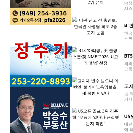
송성
시스
시스
로 
비판
한국
스코
2차전
앞두
BT
해외
그룹
됐다
지 
고지
숨 
기자
지시간
26
US
내년
에 