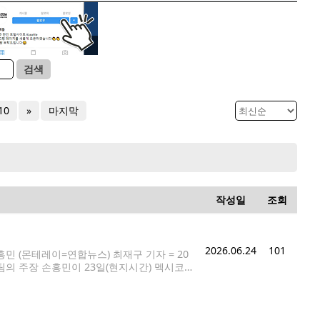
검색
10
»
마지막
작성일
조회
2026.06.24
101
민 (몬테레이=연합뉴스) 최재구 기자 = 20
의 주장 손흥민이 23일(현지시간) 멕시코
6.24 jjaeck9@yna.co.kr 2026
앞둔 태극전사들이