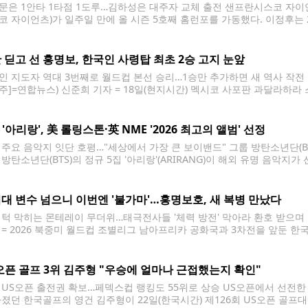
문은 1안타 1타점 1도루…김하성은 대주자 교체 출전 샌프란시스코 자이언
코 자이언츠)가 일주일 만에 올 시즌 5호째 홈런포를 가동했다. 이정후는
코 오라클 파크에서 열린 2026 미국프로야구 메이저리그(MLB) 정규시
선발 출전해 3타수 2안타(1홈런) 1득점 1타점 1볼넷 1도루를 올렸다. 이
 딛고 선 홍명보, 한국인 사령탑 최초 2승 고지 눈앞
인 지도자 역대 3번째로 월드컵 본선 승리…1승만 추가하면 새 역사 작전
주]=연합뉴스) 신준희 기자 = 18일(현지시간) 멕시코 사포판 과달라하라 
 한국과 멕시코의 경기. 홍명보 감독이 작전 지시를 하고 있다. 2026.6.19 
고 홍명보 감독(57)을 향한 시선은 기대보다 우려가
S '아리랑', 美 롤링스톤·英 NME '2026 최고의 앨범' 선정
 주요 음악지 잇단 호평…"세상에서 가장 큰 보이밴드" 그룹 방탄소년단(BTS
 방탄소년단(BTS)의 정규 5집 '아리랑'(ARIRANG)이 해외 유명 음악지
고 빅히트 뮤직이 23일 밝혔다. 지난 12일(이하 현지시간) 미국 대중문화
텔레그래프, 15일 미국
대 변수 넘으니 이번엔 '불가마'…홍명보호, 새 복병 만났다
턱턱 막히는 몬테레이 무더위…태극전사들 '체력 방전' 막아라 환호 받으며
 = 2026 북중미 월드컵 조별리그 남아프리카 공화국과 3차전을 앞둔 한
) 결전이 치러질 멕시코 몬테레이에 도착해 숙소로 들어서고 있다. 2026.6.22
 북중미 월드컵 32강 진출을 확정 지을 마지막 결판을
오픈 골프 3위 김주형 "우승에 얼마나 근접했는지 확인"
 US오픈 출전권 확보…페덱스컵 랭킹도 55위로 상승 US오픈에서 선전한 
빠졌던 한국골프의 영건 김주형이 22일(한국시간) 제126회 US오픈 골프