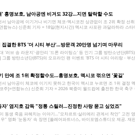
난 US오픈에서 우승자 윈덤 클라크(미국·4언더파 276타)에 3타 뒤진 단독 
공동 8위를 넘어선 US오픈 개인 최고 성적이었다. 김주형은 대회 종료 뒤
패' 홍명보호, 남아공엔 비겨도 32강…지면 탈락할 수도
전서 남아공에 이기거나 비기면 체코-멕시코전 상관없이 조 2위 확정 선취
=연합뉴스) 신준희 기자 = 18일(현지시간) 멕시코 사포판 과달라하라 스타디
국과 멕시코의 경기. 한국이 멕시코의 루이스 로모에게 선취골을 허용하고 있다. 
공동 개최국 멕시코에 패해 2026 국제축구연맹(FIFA) 북중미 월드컵 조별
 집결한 BTS '더 시티 부산'…방문객 20만명 넘기며 마무리
 '러브 송 라운지'·광안리 '드론 라이팅쇼' 등 인기 그룹 방탄소년단(BTS) 
 그룹 방탄소년단(BTS)의 오프라인 팬 이벤트 'BTS 더 시티 아리랑 - 부산
 배경으로 다양한 프로그램을 선보이며 성황리에 마무리됐다고 빅히트 뮤직이
기 만에 조 1위 확정할수도…홍명보호, 멕시코 꺾으면 '꽃길'
전서 남아공이 체코에 이기지 못하고 한국이 멕시코 누르면 조 1위 결정 
코주]=연합뉴스) 신준희 기자 = 2026 북중미 월드컵에 출전한 한국 축구
) 오후 멕시코 과달라하라 인근 사포판의 치바스 바예 베르데에서 훈련을 하
시코와 조별리그 2차전을 치른다. 2026.6.18
동자' 염지호 감독 "정통 스릴러…진정한 사랑 묻고 싶었죠"
이 동생 죽음 파헤치는 이야기…"모차르트·살리에리 관계서 착안" 고전 
배우" 영화 '눈동자' 속 장면 [쏠레어파트너스, 바이포엠스튜디오 제공. 재판
동자'는 쌍둥이 언니 서진(신민아 분)이 동생 서인의 죽음에 얽힌 비밀을 
 또는 범인을 추적한다는 이야기는 전형적인 스릴러 서사다.