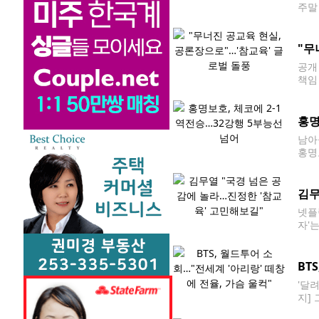
주말
데이
총 9
"무
공개
책임
판매
사까
홍명
남아
홍명
합뉴
과 
김무
넷플
자'
'감
예상
BT
'달려
지]
다.