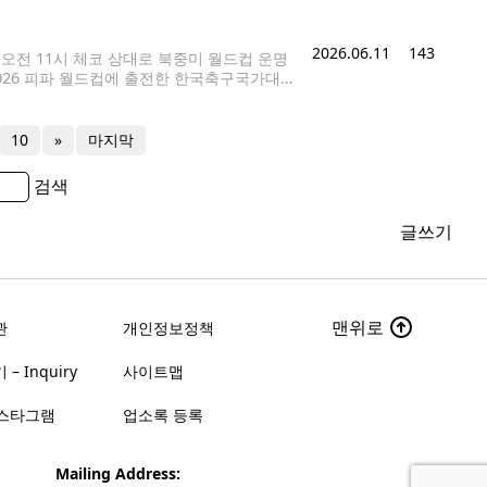
2026.06.11
143
 오전 11시 체코 상대로 북중미 월드컵 운명
2026 피파 월드컵에 출전한 한국축구국가대
과달라하라 스타디움에서 열린 공식 기자회견에
10
»
마지막
검색
글쓰기
맨위로
관
개인정보정책
– Inquiry
사이트맵
스타그램
업소록 등록
Mailing Address: