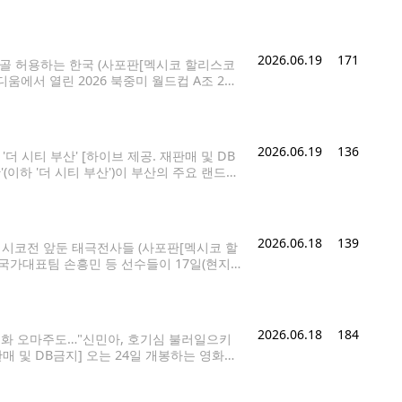
3위(1언더파 279타)에 올랐다. 2023년 대
2026.06.19
171
골 허용하는 한국 (사포판[멕시코 할리스코
움에서 열린 2026 북중미 월드컵 A조 2차
2026.6.19 hama@yna.co.kr 한국
리그를
2026.06.19
136
'더 시티 부산' [하이브 제공. 재판매 및 DB
'(이하 '더 시티 부산')이 부산의 주요 랜드마
 19일 밝혔다. '더 시티 부산'은 지난
2026.06.18
139
멕시코전 앞둔 태극전사들 (사포판[멕시코 할
 국가대표팀 손흥민 등 선수들이 17일(현지
고 있다. 대표팀은 한국시간 19일 오전 10
2026.06.18
184
영화 오마주도…"신민아, 호기심 불러일으키
매 및 DB금지] 오는 24일 개봉하는 영화
파헤치는 스릴러다. 주인공이 베일에 감춰진