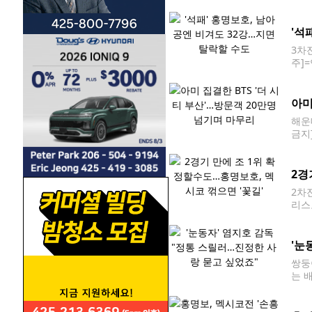
날 끝
회 
'석
3차
주]
전 한
이 
아미
해운대
금지]
크를
2경
2차
리스
시간
시 멕
'눈
쌍둥
는 
'눈
진실