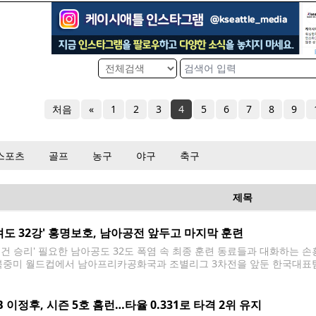
처음
«
1
2
3
4
5
6
7
8
9
스포츠
골프
농구
야구
축구
제목
겨도 32강' 홍명보호, 남아공전 앞두고 마지막 훈련
조건 승리' 필요한 남아공도 32도 폭염 속 최종 훈련 동료들과 대화하는 손흥
 북중미 월드컵에서 남아프리카공화국과 조별리그 3차전을 앞둔 한국대표팀
이 에스타디오 우니베르시타리오에서 훈련 하며 팀 동료들과 대화하고 있다. 2026.
미 월드컵 32강 진출이 걸린 남아프리카공화국과의 조별리그 최종전을 
B 이정후, 시즌 5호 홈런…타율 0.331로 타격 2위 유지