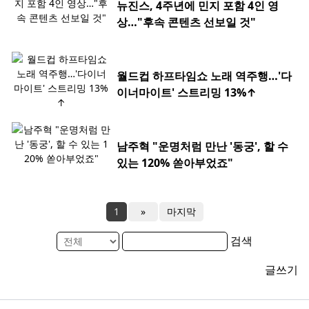
뉴진스, 4주년에 민지 포함 4인 영
상…"후속 콘텐츠 선보일 것"
월드컵 하프타임쇼 노래 역주행…'다
이너마이트' 스트리밍 13%↑
남주혁 "운명처럼 만난 '동궁', 할 수
있는 120% 쏟아부었죠"
1
»
마지막
검색
글쓰기