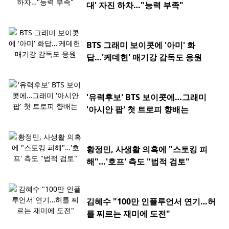
대' 자진 하차…"능력 부족"
BTS 그래미 보이콧에 '아미' 화
답…'케데헌' 매기강 감독도 응원
'유력후보' BTS 보이콧에…그래미
'아시안 팝' 첫 트로피 향배는
황정민, 사생활 의혹에 "스토킹 피
해"…'호프' 측도 "법적 검토"
김혜수 "100만 인플루언서 연기…허
를 찌르는 재미에 도전"