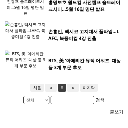
홍명보호 월드컵 사전캠프 솔트레이
크시티…5월 16일 명단 발표
손흥민, 멕시코 고지대서 풀타임…L
AFC, 북중미컵 4강 진출
BTS, 美 '아메리칸 뮤직 어워즈' 대상
등 3개 부문 후보
처음
«
8
»
마지막
검색
글쓰기