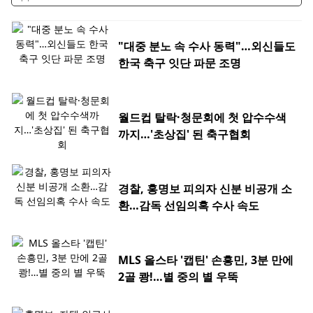
"대중 분노 속 수사 동력"…외신들도
한국 축구 잇단 파문 조명
월드컵 탈락·청문회에 첫 압수수색
까지…'초상집' 된 축구협회
경찰, 홍명보 피의자 신분 비공개 소
환…감독 선임의혹 수사 속도
MLS 올스타 '캡틴' 손흥민, 3분 만에
2골 쾅!…별 중의 별 우뚝