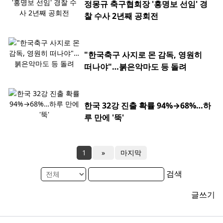
정몽규 축구협회장 '홍명보 선임' 경
찰 수사 2년째 공회전
"한국축구 사지로 몬 감독, 영원히
떠나야"…붉은악마도 등 돌려
한국 32강 진출 확률 94%→68%…하
루 만에 '뚝'
1
»
마지막
검색
글쓰기