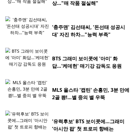
상…"매 작품 절실해"
'충주맨' 김선태씨, '돈선태 성공시
대' 자진 하차…"능력 부족"
BTS 그래미 보이콧에 '아미' 화
답…'케데헌' 매기강 감독도 응원
MLS 올스타 '캡틴' 손흥민, 3분 만에
2골 쾅!…별 중의 별 우뚝
'유력후보' BTS 보이콧에…그래미
'아시안 팝' 첫 트로피 향배는