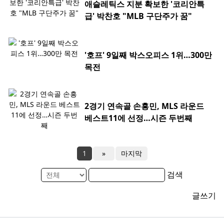
애슬레틱스 지분 확보한 '코리안특
급' 박찬호 "MLB 구단주가 꿈"
'호프' 9일째 박스오피스 1위…300만
목전
2경기 연속골 손흥민, MLS 라운드
베스트11에 선정…시즌 두번째
1
»
마지막
검색
글쓰기