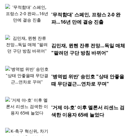
'무적함대' 스페인, 프랑스 2-0 완
파…16년 만에 결승 진출
김민재, 뮌헨 잔류 전망…독일 매체
"팔려던 구단 방침 바뀌어"
'병역법 위반' 송민호 "상태 안좋을
때 무단결근…연차로 꾸며"
'거제 야-호' 이후 멜론서 리센느 검
색한 이용자 65배 늘었다