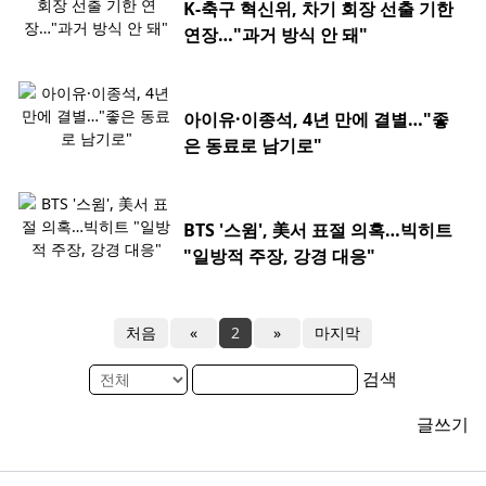
K-축구 혁신위, 차기 회장 선출 기한
연장…"과거 방식 안 돼"
아이유·이종석, 4년 만에 결별…"좋
은 동료로 남기로"
BTS '스윔', 美서 표절 의혹…빅히트
"일방적 주장, 강경 대응"
처음
«
2
»
마지막
검색
글쓰기