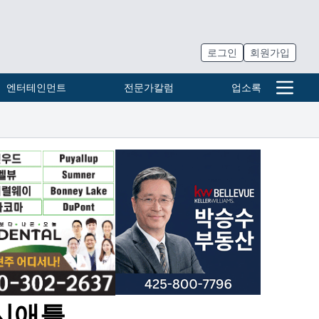
로그인
회원가입
엔터테인먼트
전문가칼럼
업소록
 시애틀