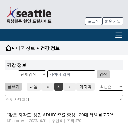
로그인
회원가입
▸
▸
미국 정보
건강 정보
건강 정보
검색
글쓰기
처음
«
8
»
마지막
"잦은 지각도 '성인 ADHD' 주요 증상…20대 유병률 7.7% 최고"
KReporter
|
2023.10.31
|
추천 0
|
조회 470