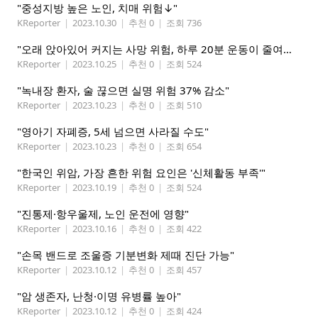
"중성지방 높은 노인, 치매 위험↓"
KReporter
|
2023.10.30
|
추천 0
|
조회 736
"오래 앉아있어 커지는 사망 위험, 하루 20분 운동이 줄여준다"
KReporter
|
2023.10.25
|
추천 0
|
조회 524
"녹내장 환자, 술 끊으면 실명 위험 37% 감소"
KReporter
|
2023.10.23
|
추천 0
|
조회 510
"영아기 자폐증, 5세 넘으면 사라질 수도"
KReporter
|
2023.10.23
|
추천 0
|
조회 654
"한국인 위암, 가장 흔한 위험 요인은 '신체활동 부족'"
KReporter
|
2023.10.19
|
추천 0
|
조회 524
"진통제·항우울제, 노인 운전에 영향"
KReporter
|
2023.10.16
|
추천 0
|
조회 422
"손목 밴드로 조울증 기분변화 제때 진단 가능"
KReporter
|
2023.10.12
|
추천 0
|
조회 457
"암 생존자, 난청·이명 유병률 높아"
KReporter
|
2023.10.12
|
추천 0
|
조회 424