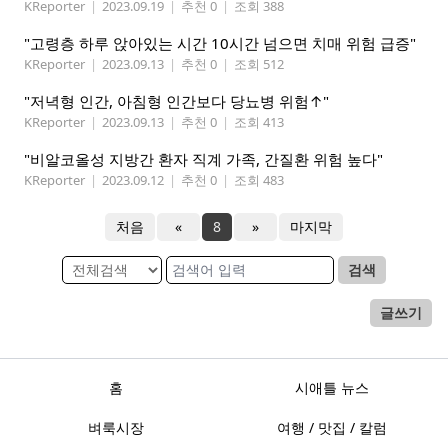
KReporter
|
2023.09.19
|
추천 0
|
조회 388
"고령층 하루 앉아있는 시간 10시간 넘으면 치매 위험 급증"
KReporter
|
2023.09.13
|
추천 0
|
조회 512
"저녁형 인간, 아침형 인간보다 당뇨병 위험↑"
KReporter
|
2023.09.13
|
추천 0
|
조회 413
"비알코올성 지방간 환자 직계 가족, 간질환 위험 높다"
KReporter
|
2023.09.12
|
추천 0
|
조회 483
처음
«
8
»
마지막
검색
글쓰기
홈
시애틀 뉴스
벼룩시장
여행 / 맛집 / 칼럼