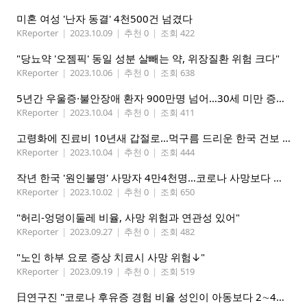
미혼 여성 '난자 동결' 4천500건 넘겼다
KReporter
|
2023.10.09
|
추천 0
|
조회 422
"당뇨약 '오젬픽' 동일 성분 살빼는 약, 위장질환 위험 크다"
KReporter
|
2023.10.06
|
추천 0
|
조회 638
5년간 우울증·불안장애 환자 900만명 넘어…30세 미만 증가세
KReporter
|
2023.10.04
|
추천 0
|
조회 411
고령화에 진료비 10년새 갑절로…먹구름 드리운 한국 건보 재정
KReporter
|
2023.10.04
|
추천 0
|
조회 444
작년 한국 '원인불명' 사망자 4만4천명…코로나 사망보다 많아
KReporter
|
2023.10.02
|
추천 0
|
조회 650
"허리-엉덩이둘레 비율, 사망 위험과 연관성 있어"
KReporter
|
2023.09.27
|
추천 0
|
조회 482
"노인 하부 요로 증상 치료시 사망 위험↓"
KReporter
|
2023.09.19
|
추천 0
|
조회 519
日연구진 "코로나 후유증 경험 비율 성인이 아동보다 2∼4배↑"