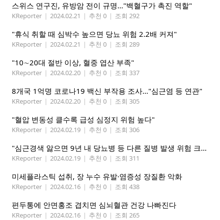
스위스 연구진, 유방암 전이 규명…"백혈구가 촉진 역할"
KReporter
|
2024.02.21
|
추천 0
|
조회 292
"휴식 취할 때 심박수 높으면 당뇨 위험 2.2배 커져"
KReporter
|
2024.02.21
|
추천 0
|
조회 289
"10∼20대 절반 이상, 혈중 엽산 부족"
KReporter
|
2024.02.20
|
추천 0
|
조회 337
8개국 1억명 코로나19 백신 부작용 조사…"심근염 등 연관"
KReporter
|
2024.02.20
|
추천 0
|
조회 305
"혈압 변동성 클수록 급성 심정지 위험 높다"
KReporter
|
2024.02.19
|
추천 0
|
조회 306
"심근경색 앓으면 9년 내 당뇨병 등 다른 질병 발생 위험 크다"
KReporter
|
2024.02.19
|
추천 0
|
조회 311
미세플라스틱 섭취, 장 누수 유발·염증성 장질환 악화
KReporter
|
2024.02.16
|
추천 0
|
조회 438
편두통에 안면홍조 겹치면 심뇌혈관 건강 나빠진다
KReporter
|
2024.02.16
|
추천 0
|
조회 265