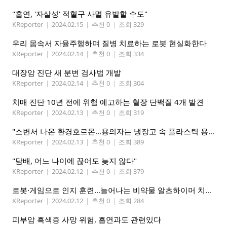
"흡연, '자살성' 적혈구 사멸 유발할 수도"
KReporter
|
2024.02.15
|
추천 0
|
조회 329
우리 몸속서 자율주행하며 질병 치료하는 로봇 현실화한다
KReporter
|
2024.02.14
|
추천 0
|
조회 334
대장암 진단 새 분변 검사법 개발
KReporter
|
2024.02.14
|
추천 0
|
조회 304
치매 진단 10년 전에 위험 예고하는 혈장 단백질 4개 발견
KReporter
|
2024.02.13
|
추천 0
|
조회 319
"소변서 나온 환경호르몬…용의자는 냉장고 속 플라스틱 용기"
KReporter
|
2024.02.13
|
추천 0
|
조회 389
"담배, 어느 나이에 끊어도 늦지 않다"
KReporter
|
2024.02.12
|
추천 0
|
조회 379
로봇·게임으로 인지 훈련…늘어나는 비약물 알츠하이머 치료법
KReporter
|
2024.02.12
|
추천 0
|
조회 284
피부암 흑색종 사망 위험, 흡연과도 관련있다