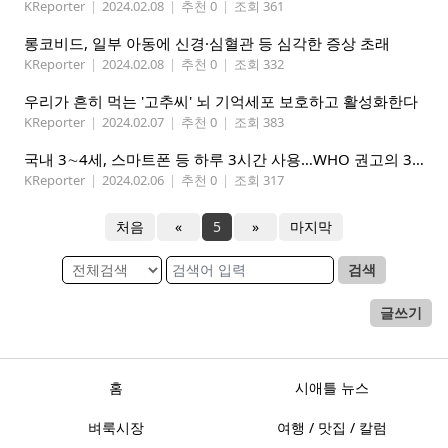
KReporter
|
2024.02.08
|
추천 0
|
조회 361
롱코비드, 일부 아동에 신경·심혈관 등 심각한 증상 초래
KReporter
|
2024.02.08
|
추천 0
|
조회 332
우리가 흔히 먹는 '고추씨' 뇌 기억세포 보호하고 활성화한다
KReporter
|
2024.02.07
|
추천 0
|
조회 383
국내 3∼4세, 스마트폰 등 하루 3시간 사용…WHO 권고의 3배
KReporter
|
2024.02.06
|
추천 0
|
조회 317
처음
«
5
»
마지막
검색
글쓰기
홈
시애틀 뉴스
벼룩시장
여행 / 맛집 / 칼럼