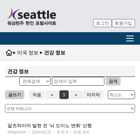
로그인
회원가입
▸
▸
미국 정보
건강 정보
건강 정보
검색
글쓰기
처음
«
5
»
마지막
알츠하이머 발현 전 '뇌 도미노 변화' 선행
KReporter
|
2024.02.22
|
추천 0
|
조회 324