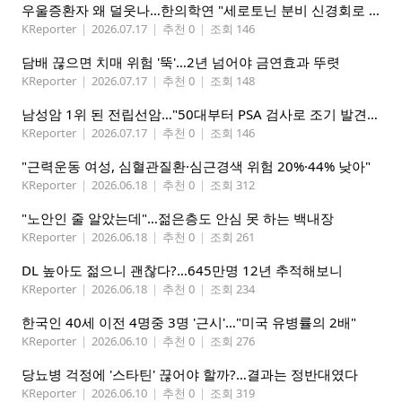
우울증환자 왜 덜웃나…한의학연 "세로토닌 분비 신경회로 관련"
KReporter
|
2026.07.17
|
추천 0
|
조회 146
담배 끊으면 치매 위험 '뚝'…2년 넘어야 금연효과 뚜렷
KReporter
|
2026.07.17
|
추천 0
|
조회 148
남성암 1위 된 전립선암…"50대부터 PSA 검사로 조기 발견해야"
KReporter
|
2026.07.17
|
추천 0
|
조회 146
"근력운동 여성, 심혈관질환·심근경색 위험 20%·44% 낮아"
KReporter
|
2026.06.18
|
추천 0
|
조회 312
"노안인 줄 알았는데"…젊은층도 안심 못 하는 백내장
KReporter
|
2026.06.18
|
추천 0
|
조회 261
DL 높아도 젊으니 괜찮다?…645만명 12년 추적해보니
KReporter
|
2026.06.18
|
추천 0
|
조회 234
한국인 40세 이전 4명중 3명 '근시'…"미국 유병률의 2배"
KReporter
|
2026.06.10
|
추천 0
|
조회 276
당뇨병 걱정에 '스타틴' 끊어야 할까?…결과는 정반대였다
KReporter
|
2026.06.10
|
추천 0
|
조회 319