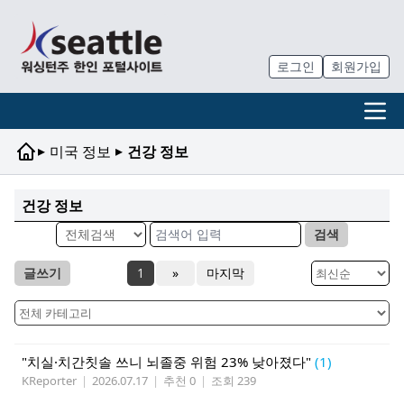
로그인
회원가입
▸
▸
미국 정보
건강 정보
건강 정보
검색
글쓰기
1
»
마지막
"치실·치간칫솔 쓰니 뇌졸중 위험 23% 낮아졌다"
(1)
KReporter
|
2026.07.17
|
추천 0
|
조회 239