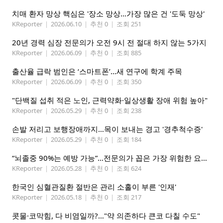
치매 환자 망상 핵심은 '장소 망상…가장 많은 건 '도둑 망상'
KReporter
|
2026.06.10
|
추천 0
|
조회 251
20년 경력 심장 전문의가 오전 9시 전 절대 하지 않는 5가지
KReporter
|
2026.06.09
|
추천 0
|
조회 885
출산율 급락 범인은 ‘스마트폰’…새 연구에 학계 주목
KReporter
|
2026.06.09
|
추천 0
|
조회 350
"단백질 섭취 적은 노인, 근력약화·일상생활 장애 위험 높아"
KReporter
|
2026.05.29
|
추천 0
|
조회 238
손발 저리고 보행장애까지…목이 보내는 경고 '경추척수증'
KReporter
|
2026.05.29
|
추천 0
|
조회 184
“뇌졸중 90%는 예방 가능”…전문의가 꼽은 가장 위험한 요인은
KReporter
|
2026.05.28
|
추천 0
|
조회 624
한국인 심혈관질환 절반은 관리 소홀이 부른 '인재'
KReporter
|
2026.05.18
|
추천 0
|
조회 217
콧물·코막힘, 다 비염일까?…"약 의존하다 큰코 다칠 수도"