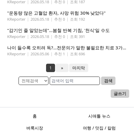
KReporter
|
2026.05.18
|
추천 0
|
조회 187
"운동량 많은 고혈압 환자, 사망 위험 30% 낮았다"
KReporter
|
2026.05.18
|
추천 0
|
조회 192
"감기인 줄 알았는데"…봄철 반복 기침, '천식'일 수도
KReporter
|
2026.05.18
|
추천 0
|
조회 391
나이 들수록 오히려 독?…전문의가 말한 불필요한 치료 3가지
KReporter
|
2026.05.06
|
추천 1
|
조회 696
1
»
마지막
검색
글쓰기
홈
시애틀 뉴스
벼룩시장
여행 / 맛집 / 칼럼