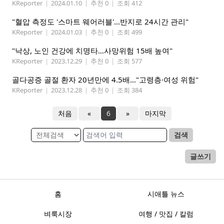
KReporter
|
2024.01.10
|
추천 0
|
조회 412
"혈압 측정도 '스마트 웨어러블'…반지로 24시간 관리"
KReporter
|
2024.01.03
|
추천 0
|
조회 499
"낙상, 노인 건강에 치명타…사망위험 15배 높여"
KReporter
|
2023.12.29
|
추천 0
|
조회 577
골다공증 골절 환자 20년만에 4.5배…"고령층·여성 위험"
KReporter
|
2023.12.28
|
추천 0
|
조회 384
처음
«
6
»
마지막
검색
글쓰기
홈
시애틀 뉴스
벼룩시장
여행 / 맛집 / 칼럼