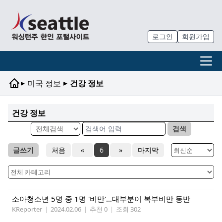
로그인
회원가입
▸
▸
미국 정보
건강 정보
건강 정보
검색
글쓰기
처음
«
6
»
마지막
소아청소년 5명 중 1명 '비만'…대부분이 복부비만 동반
KReporter
|
2024.02.06
|
추천 0
|
조회 302