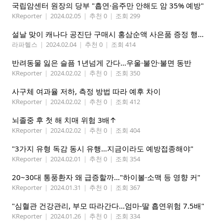
국립암센터 원장의 당부 "흡연·음주만 안해도 암 35% 예방"
KReporter
|
2024.02.05
|
추천 0
|
조회 299
설날 맞이 캐나다 공진단 구매시 홍삼순액 사은품 증정 행사: 라파헬스(페더럴웨이 H-Mart내)
라파헬스
|
2024.02.04
|
추천 0
|
조회 414
반려동물 잃은 슬픔 1년넘게 간다…우울·불안·불면 동반
KReporter
|
2024.02.02
|
추천 0
|
조회 350
사구체 여과율 저하, 측정 방법 따라 예후 차이
KReporter
|
2024.02.02
|
추천 0
|
조회 412
뇌졸중 후 첫 해 치매 위험 3배↑
KReporter
|
2024.02.02
|
추천 0
|
조회 404
"3가지 유형 독감 동시 유행…지금이라도 예방접종해야"
KReporter
|
2024.02.01
|
추천 0
|
조회 354
20~30대 통풍환자 왜 급증할까…"하이볼·소맥 등 영향 커"
KReporter
|
2024.01.31
|
추천 0
|
조회 367
"심혈관 건강관리, 부모 따라간다…엄마-딸 흡연위험 7.5배"
KReporter
|
2024.01.26
|
추천 0
|
조회 334