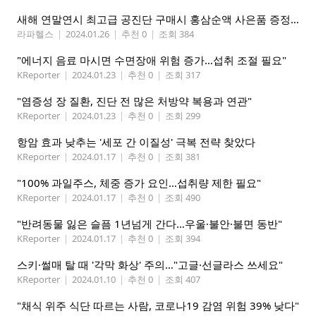
새해 연말연시 최고급 공진단 구매시 홍삼순액 사은품 증정 행사: 라파헬스(페더럴웨이 H-Mart내)
라파헬스
|
2024.01.26
|
추천 0
|
조회 384
"에너지 음료 마시면 수면장애 위험 증가…섭취 조절 필요"
KReporter
|
2024.01.23
|
추천 0
|
조회 317
"염증성 장 질환, 진단 전 많은 처방약 복용과 연관"
KReporter
|
2024.01.23
|
추천 0
|
조회 299
항암 효과 낮추는 '세포 간 이질성' 극복 전략 찾았다
KReporter
|
2024.01.17
|
추천 0
|
조회 381
"100% 과일주스, 체중 증가 요인…섭취량 제한 필요"
KReporter
|
2024.01.17
|
추천 0
|
조회 490
"반려동물 잃은 슬픔 1년넘게 간다…우울·불안·불면 동반"
KReporter
|
2024.01.17
|
추천 0
|
조회 394
스키·썰매 탈 때 '각막 화상' 주의…"고글·선글라스 쓰세요"
KReporter
|
2024.01.10
|
추천 0
|
조회 407
"채식 위주 식단 따르는 사람, 코로나19 감염 위험 39% 낮다"