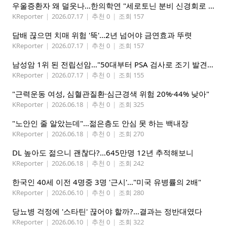
우울증환자 왜 덜웃나…한의학연 "세로토닌 분비 신경회로 관련"
KReporter
|
2026.07.17
|
추천 0
|
조회 157
담배 끊으면 치매 위험 '뚝'…2년 넘어야 금연효과 뚜렷
KReporter
|
2026.07.17
|
추천 0
|
조회 157
남성암 1위 된 전립선암…"50대부터 PSA 검사로 조기 발견해야"
KReporter
|
2026.07.17
|
추천 0
|
조회 155
"근력운동 여성, 심혈관질환·심근경색 위험 20%·44% 낮아"
KReporter
|
2026.06.18
|
추천 0
|
조회 325
"노안인 줄 알았는데"…젊은층도 안심 못 하는 백내장
KReporter
|
2026.06.18
|
추천 0
|
조회 270
DL 높아도 젊으니 괜찮다?…645만명 12년 추적해보니
KReporter
|
2026.06.18
|
추천 0
|
조회 242
한국인 40세 이전 4명중 3명 '근시'…"미국 유병률의 2배"
KReporter
|
2026.06.10
|
추천 0
|
조회 280
당뇨병 걱정에 '스타틴' 끊어야 할까?…결과는 정반대였다
KReporter
|
2026.06.10
|
추천 0
|
조회 322