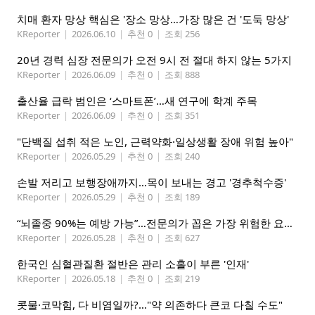
치매 환자 망상 핵심은 '장소 망상…가장 많은 건 '도둑 망상'
KReporter
|
2026.06.10
|
추천 0
|
조회 256
20년 경력 심장 전문의가 오전 9시 전 절대 하지 않는 5가지
KReporter
|
2026.06.09
|
추천 0
|
조회 888
출산율 급락 범인은 ‘스마트폰’…새 연구에 학계 주목
KReporter
|
2026.06.09
|
추천 0
|
조회 351
"단백질 섭취 적은 노인, 근력약화·일상생활 장애 위험 높아"
KReporter
|
2026.05.29
|
추천 0
|
조회 240
손발 저리고 보행장애까지…목이 보내는 경고 '경추척수증'
KReporter
|
2026.05.29
|
추천 0
|
조회 189
“뇌졸중 90%는 예방 가능”…전문의가 꼽은 가장 위험한 요인은
KReporter
|
2026.05.28
|
추천 0
|
조회 627
한국인 심혈관질환 절반은 관리 소홀이 부른 '인재'
KReporter
|
2026.05.18
|
추천 0
|
조회 219
콧물·코막힘, 다 비염일까?…"약 의존하다 큰코 다칠 수도"