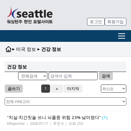
로그인
회원가입
▸
▸
미국 정보
건강 정보
건강 정보
검색
글쓰기
1
»
마지막
"치실·치간칫솔 쓰니 뇌졸중 위험 23% 낮아졌다"
(1)
KReporter
|
2026.07.17
|
추천 0
|
조회 253