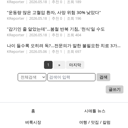
KReporter
|
2026.05.18
|
추천 0
|
조회 189
"운동량 많은 고혈압 환자, 사망 위험 30% 낮았다"
KReporter
|
2026.05.18
|
추천 0
|
조회 196
"감기인 줄 알았는데"…봄철 반복 기침, '천식'일 수도
KReporter
|
2026.05.18
|
추천 0
|
조회 404
나이 들수록 오히려 독?…전문의가 말한 불필요한 치료 3가지
KReporter
|
2026.05.06
|
추천 1
|
조회 697
1
»
마지막
검색
글쓰기
홈
시애틀 뉴스
벼룩시장
여행 / 맛집 / 칼럼