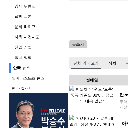
경제·부동산
날씨·교통
문화·라이프
사회·사건사고
글쓰기
산업·기업
정치·정책
전체 카테고리
정치
한국 뉴스
연예 · 스포츠 뉴스
썸네일
행사 캘린더
반도
무역
개선
쟁으
공급
"아