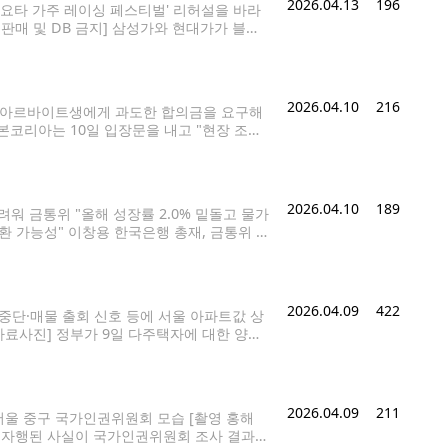
2026.04.13
196
 토요타 가주 레이싱 페스티벌' 리허설을 바라
판매 및 DB 금지] 삼성가와 현대가가 블룸
6위를 차지했다. 블룸버그 통신은 자사 블룸버
2026.04.10
216
0]는 아르바이트생에게 과도한 합의금을 요구해
코리아는 10일 입장문을 내고 "현장 조사
고했다"며 "A점주는 고소를 취하하고 처벌불
2026.04.10
189
려워 금통위 "올해 성장률 2.0% 밑돌고 물가
환 가능성" 이창용 한국은행 총재, 금통위 주
관에서 열린 금융통화위원회 본회의에서 의사봉
2026.04.09
422
중단·매물 출회 신호 등에 서울 아파트값 상
료사진] 정부가 9일 다주택자에 대한 양도
 신청하면 중과에서 배제하는 보완책을 내놓
2026.04.09
211
서울 중구 국가인권위원회 모습 [촬영 홍해
위가 자행된 사실이 국가인권위원회 조사 결과