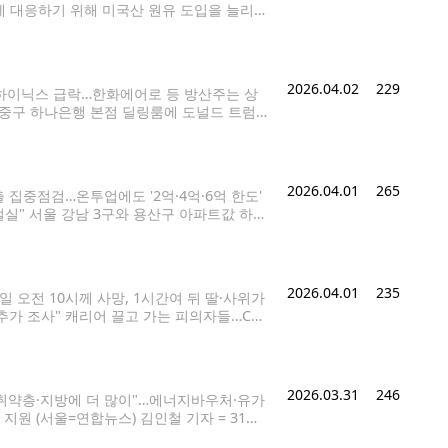
 대응하기 위해 미국산 원유 도입을 늘리고
질을 겪는 국가를 향해 미국 석유 구입을 해
2026.04.02
229
자·하이닉스 급락…한화에어로 등 방산주는 상
서울 중구 하나은행 본점 딜링룸에 도널드 트럼프
령이 이란을 상대로 강경 발언을 내놓으면서
2026.04.01
265
집중점검…온투업에도 '2억·4억·6억 한도'
절실" 서울 강남 3구와 용산구 아파트값 하락
산구의 아파트 가격이 하락 전환한 것으로 나타
2026.04.01
235
 오전 10시께 사망, 1시간여 뒤 딸·사위가
가 조사" 캐리어 끌고 가는 피의자들…CCT
 캐리어에 담아 북구 칠성동 신천에 유기한 혐
2026.03.31
246
 "취약층·지방에 더 많이"…에너지바우처·유가
지원 (서울=연합뉴스) 김인철 기자 = 31일
 확정했다. 소득 상위 30%를 제외한 모든