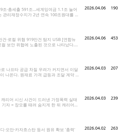
2026.04.06
190
.9조·총세출 591조…세계잉여금 1.1조 늘어
주는 관리재정수지가 2년 연속 100조원대를 기
율은 반도체·주식시장 호황 등의 영향으로 1년
2026.04.06
453
만건·로컬 위협 919만건 탐지 USB [연합뉴
 로컬 보안 위협에 노출된 것으로 나타났다.
황' 보고서를 통해 이같이
2026.04.03
207
로 나프타 공급 차질 우려가 커지면서 이달
이 나온다. 원재료 가격 급등과 조달 계약 구
은 제한적이지만 대체 소재 확보 등 대응에
2026.04.03
239
대구 캐리어 시신 사건이 드러낸 가정폭력 실태
 기자 = 장모를 때려 숨지게 한 뒤 캐리어에
찰서에서 법원 영장실질심사를 받기 위해
2026.04.02
263
디·오만·카자흐스탄 등서 원유 확보 '총력'