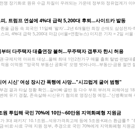
전쟁 장기화로 원유 수급 차질이 우려되는 가운데 정부와 정유업계가 이에
 것으로 2일 확인됐다. 여기에 도널드 트럼프 미국 대통령이 원유 수급 차
로
피, 트럼프 연설에 4%대 급락 5,200대 후퇴…사이드카 발동
·환율 급등 속 외국인 11일째 '팔자'…2년 6개월만 최장 순매도 삼성전
코스피, 4%대 급락 5,200대 마감 (서울=연합뉴스) 이지은 기자 = 2일 
 대통령의 대국민 연설 뉴스와 코스피가 나오고 있다. 이날 트럼프 대통
달러 환율이 20원
일부터 다주택자 대출연장 불허…무주택자 갭투자 한시 허용
권·규제지역 아파트 대상…올해 최대 1만2천가구 매물 출회 탈법·편법대출 
 적용 이억원 "'망국적 부동산 공화국' 오명 벗어나야…부동산·금융 절연 
 (서울=연합뉴스) 김주형 기자 = 서울 강남 3구(서초·강남·송파구)와 용
26일 서울 남산 전망대에서 바라본 시내 곳곳에 아파트
리어 시신' 여성 장시간 폭행에 사망…"시끄럽게 굴어 범행"
부검 결과 타살 정황 확인…갈비뼈·골반 등 다수 부위 부러져 피해여성 18일
변에 유기 경찰, 존속살해·시신유기 혐의로 영장신청 예정…"신병확보해 추
영상에 포착 (대구=연합뉴스) 대구 북부경찰서는 1일 50대 여성의 시신을
 20대 딸과 사위를 붙잡아
8조원 투입해 국민 70%에 10만∼60만원 지역화폐형 지원금
유가 3대 패키지' 10.1조원…석유가격최고제 등에 5조원·K패스 환급률↑
금·비료·사료 구매 지원 정부, 추경으로 국민 70%에게 지역화폐형 지원금 
가 중동 전쟁으로 인한 고유가 대응에 초점을 맞춰 추가경정예산(추경)안을