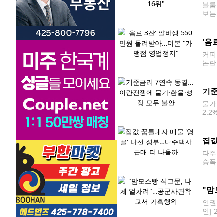
블룸
보는
버그
그 억
'음
커피
논란
종료
원서
기준
물가
2.
재 
을 두
집값
다주
승폭
소득
으면
"맘
인권
인]