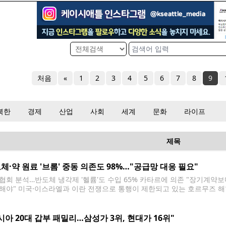
처음
«
1
2
3
4
5
6
7
8
9
북한
경제
산업
사회
세계
문화
라이프
제목
체·약 원료 '브롬' 중동 의존도 98%…"공급망 대응 필요"
협회 분석…반도체 냉각제 '헬륨'도 수입 65% 카타르에 의존 "장기계약
해야" 미국·이스라엘과 이란 전쟁으로 통행이 제한되고 있는 호르무즈 해협 (
로 호르무즈 해협 통항이 자유롭지 않은 가운데 원유, 나프타 외에도 중동
망 확보가 핵심
시아 20대 갑부 패밀리…삼성가 3위, 현대가 16위"