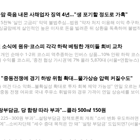
났다. 인권위는 공군사관학교장에 가혹 행위 관련자 징계를, 공군참모총장
 권고했다고 9일 밝혔다. A씨는 공군사관학교 예비생도
맘 죽음 내몬 사채업자 징역 4년…"생 포기할 정도로 가혹"
 5천% '살인 고금리' 악덕 불법추심…법원 "약자 처지 이용해 이익 추구하
 싱글맘에게 살인적인 높은 이자로 돈을 빌려준 뒤 상환을 독촉하며 불법
으로 내몬 사채업자가 징역형을 선고받았다. 서울북부지법 형사12단독 
거래법·전기통신사업법·범죄수익은닉규제법 위반 등 혐의로 기소된 김모
 소식에 원유·코스피 각각 하락 베팅한 개미들 희비 교차
 개인 순매수 1·2위 코스피 역추종하는 인버스 상품…10% 안팎 하락 코스피
 수익률 코스피, '종전 협상 가시권'에 7% 올라 5,870대 (서울=연합뉴스
사실상 합의한 가운데 8일 서울 중구 하나은행 본점 딜링룸 현황판에 코스
I "중동전쟁에 경기 하방 위험 확대…물가상승 압력 커질수도"
출 여건 다소 악화…불확실성 확대로 투자 회복 제약 가능성" 연일 오르는 
= 중동 전쟁 여파로 국내 주유소 휘발유와 경유 가격이 연일 상승세를 보이
시돼 있다. 2026.4.5 mjkang@yna.co.kr 한 달 넘게 이어진 중동 
탕부담금, 당 함량 따라 부과"…콜라 500㎖ 150원
당 225∼300원 부과"…설탕부담금 정책토론회 개최 "소비 변화 유도하려면 1
에"…소비자단체 "세수 증대 목적은 안 돼" '설탕 부담금' 도입되면? (서울
대형마트에 제로 콜라 등 무가당 제품이 진열돼 있다. 전날 이재명 대통령
어를 제시했다. 담배에 부과하는 국민건강증진기금을