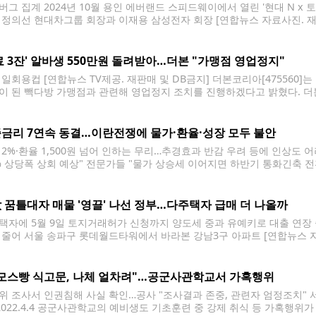
버그 집계 2024년 10월 용인 에버랜드 스피드웨이에서 열린 '현대 N x
 정의선 현대차그룹 회장과 이재용 삼성전자 회장 [연합뉴스 자료사진. 재
 통신이 집계한 올해 '아시아 20대 갑부 패밀리' 순위에서 각각 3위와 1
만장자 지수(BBI)를
료 3잔' 알바생 550만원 돌려받아…더본 "가맹점 영업정지"
 일회용컵 [연합뉴스 TV제공. 재판매 및 DB금지] 더본코리아[47556
이 된 빽다방 가맹점과 관련해 영업정지 조치를 진행하겠다고 밝혔다. 더본
 후 본사 담당자가 해당 지역 2개 점포 점주를 만나 피해 회복 조치를 권
를 제출했으며, B점주는 사과와 함께 550만원의
금리 7연속 동결…이란전쟁에 물가·환율·성장 모두 불안
 2%·환율 1,500원 넘어 인하는 무리…추경효과 반감 우려 등에 인상도 어
2% 상당폭 상회 예상" 전문가들 "물가 상승세 이어지면 하반기 통화긴축 전
(서울=연합뉴스) 이창용 한국은행 총재가 10일 서울 중구 한국은행 본
드리고 있다. 2026.4.10
 꿈틀대자 매물 '영끌' 나선 정부…다주택자 급매 더 나올까
택자에 5월 9일 토지거래허가 신청까지 양도세 중과 유예키로 대출 연장 
 줄어 서울 송파구 롯데월드타워에서 바라본 강남3구 아파트 [연합뉴스 자
세 중과 배제 만료를 한 달 앞두고 종료일(5월 9일)까지 토지거래허가를
서 다주택자 급매물이 더 나올지 관심이
모스빵 식고문, 나체 얼차려"…공군사관학교서 가혹행위
위 조사서 인권침해 사실 확인…공사 "조사결과 존중, 관련자 엄정조치" 
 2022.4.4 공군사관학교의 예비생도 기초훈련 중 강제 취식 등 가혹행