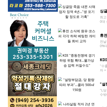
드러
것을
싱글
최고
0대
죽음
금융
휴전
전날
0%대
에 
장
KD
"수
자 
가 게
"설
"L
수밖
한 
이디