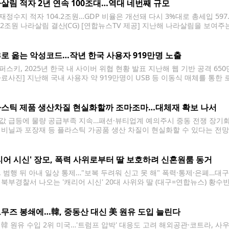
살림 적자 2년 연속 100조대…역대 네번째 규모
재정수지 적자 104.2조원…GDP 비율은 개선돼 다시 3%대로 총세입 597
3.2조원 나라살림 결산(CG) [연합뉴스TV 제공] 지난해 나라살림을 보여
다. 역대 네 번째로 많은 수준이다. 다만 국내총생산(GDP) 대비 적자 비
 다시 3%대로 개선됐다. 정부는 6일 이런 내용을 담은 '2025회계연도
B로 옮는 악성코드…작년 한국 사용자 919만명 노출
퍼스키, 2025년 한국 내 사이버 위협 현황 발표 지난해 웹 기반 공격 650
자료사진] 지난해 국내 사용자 약 919만명이 USB 등 이동식 매체를 통한
벌 사이버 보안 기업 카스퍼스키는 6일 '2025년 한국 내 사이버 위협 현
스틱 제품 생산차질 현실화할까 조마조마…대체재 확보 나서
값 급등에 물량 공급부족 지속…패션·뷰티업계 예의주시 중동 전쟁 장기화
 비닐과 포장재 등 플라스틱 가공품 생산 차질이 현실화할 수 있다는 전망
 종량제 봉투는 납품 포기 가능성도 제기된다. 패션·뷰티업계는 단기 영향
다. 중동사태
리어 시신' 장모, 폭력 사위로부터 딸 보호하려 신혼원룸 동거
, 범행 뒤 아내 일상 통제…"보복 두려워 신고 못 해" 폭력·통제·은폐…
 북부경찰서 나오는 '캐리어 시신' 20대 사위와 딸 (대구=연합뉴스) 황수빈
을 담아 유기한 혐의로 긴급체포된 20대 사위와 딸이 2일 대구 북부경
무즈 봉쇄에…韓, 중동산 대신 美 원유 도입 늘린다
 韓 원유 수입 2위 미국…'트럼프 압박' 대응도 고려 해외공관·코트라, 사우