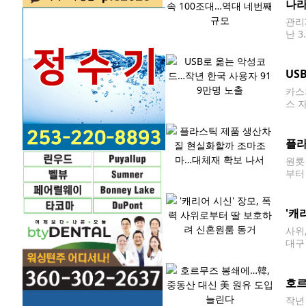
나라
관리
난 
록했
만에
US
카스
스 
글로
플라
원룟
부터
조로
나섰
'캐
사위
대구
시신
호르
작년