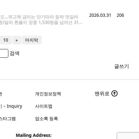
2천억원 중 10조1천억원을 이른바
2026.03.31
206
순매도…국고채 금리는 만기따라 등락 엇갈려
원/달러 환율이 장중 1,530원을 넘어선 31일
ondol@yna.co.kr 31일 중동 전쟁 관
10
»
마지막
검색
글쓰기
맨위로
관
개인정보정책
– Inquiry
사이트맵
스타그램
업소록 등록
Mailing Address: