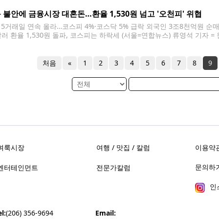
에게 10만∼60만원의 지역화폐형 지원금을 지원하는 등, 전체 추경 26조
 불안에 금융시장 대혼돈…환율 1,530원 넘고 '오천피' 위협
 5거래일 연속 올라…코스피 4%·코스닥 5% 급락 외국인 3조8천억원 
러 환율 1,530원 돌파, 코스피는 하락세 (서울=연합뉴스) 류영석 기자 = 
중구 하나은행 본점 딜링룸에 실시간 환율 정보가 표시되고 있다. 2026.3.31 
불안이 지속되면서 국내 금융시장에도
처음
«
1
2
3
4
5
6
7
8
9
벼룩시장
여행 / 맛집 / 칼럼
이용약
문의하기 
엔터테인먼트
전문가칼럼
인
l:
(206) 356-9694
Email: