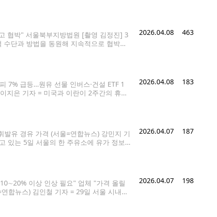
에게 학교에 대한 특별 정밀 진단을 실시할
2026.04.08
463
고 협박" 서울북부지방법원 [촬영 김정진] 3
적 수단과 방법을 동원해 지속적으로 협박해
김회근 판사는 8일 대부업법·채권추심법·전자
씨에게 징역 4년을 선고하고
2026.04.08
183
 7% 급등…원유 선물 인버스·건설 ETF 1
) 이지은 기자 = 미국과 이란이 2주간의 휴전
피지수 등이 표시돼 있다. 이날 코스피는 전
2026.04.07
187
휘발유 경유 가격 (서울=연합뉴스) 강민지 기
고 있는 5일 서울의 한 주유소에 유가 정보
전쟁 여파로 우리 경제 전반의
2026.04.07
198
0∼20% 이상 인상 필요" 업체 "가격 올릴
=연합뉴스) 김인철 기자 = 29일 서울 시내의
은 설탕에도 담배처럼 부담금을 부과하는 아