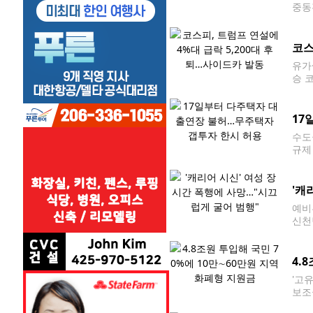
중동
있는
법으
코스
유가
승 
미국
원/
17
수도
규제
전환
난 
'캐
예비
신천
V 
의로
4.
'고
보조
정부