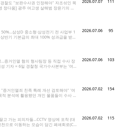
2026.07.07
111
 경찰도 "보완수사권 인정해야" 자조섞인 목
영 정다움] 광주 여고생 살해범 장윤기의 현
치 여부에 더 많은 관심이 쏠렸다. 경찰의
2026.07.06
95
 50%…삼성D 중소형·삼성전기 전 사업부 1
상반기 기본급의 최대 100% 성과급을 받는
5% 성과급을 받게 됐다. 삼성전자 서초사옥
려금'(TAI·Target
2026.07.06
103
성…증거인멸 혐의 형사팀장 등 직접 수사 장
성 기자 = 6일 경찰청 국가수사본부는 '여고
 사라진 사실을 토대로 현직 경찰관인 장윤기
2026.07.02
154
"증거인멸죄 친족 특례 개선 검토해야" '여
행 목적 분석에 활용됐던 개인 물품들이 수사 초
족이 증거인멸을 한 경우 처벌하지 아니한
2026.07.02
115
고 가는 피의자들…CCTV 영상에 포착 (대
신천으로 이동하는 모습이 담긴 폐쇄회로(CC)