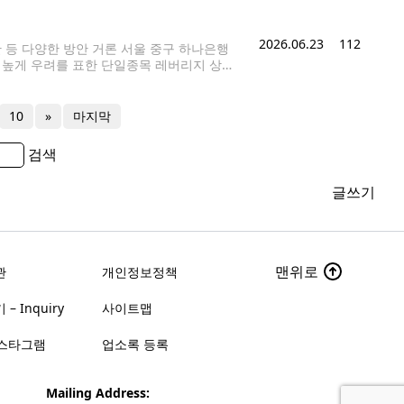
을 주제로 토론회를 열었다. 이 자리에서는
2026.06.23
112
한 등 다양한 방안 거론 서울 중구 하나은행
도 높게 우려를 표한 단일종목 레버리지 상장
코스피 급락 속에 삼성전자·SK하이닉스[000
10
»
마지막
검색
글쓰기
맨위로
관
개인정보정책
– Inquiry
사이트맵
스타그램
업소록 등록
Mailing Address: