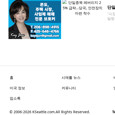
여의
단일
"시
딜링
지수
66
홈
시애틀 뉴스
미국 정보
커뮤니티
업소록
© 2006-2026
KSeattle.com
.
All Rights Reserved.
Te