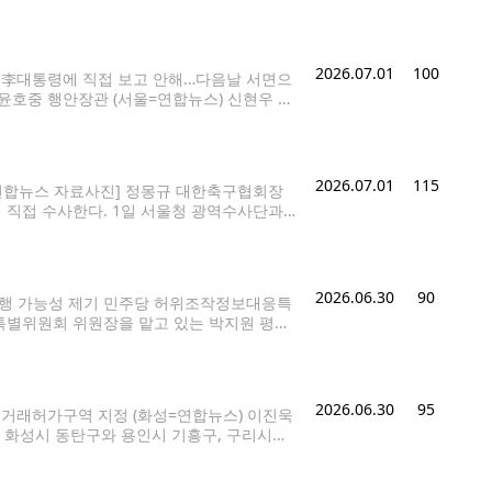
co.kr 장모를 폭행해 숨지게 한 뒤 시신을 여행용
2026.07.01
100
족 李대통령에 직접 보고 안해…다음날 서면으
윤호중 행안장관 (서울=연합뉴스) 신현우 기
투표용지 부족 사태 등 국민 참정권 침해 진
2026.07.01
115
[연합뉴스 자료사진] 정몽규 대한축구협회장
 직접 수사한다. 1일 서울청 광역수사단과
건을 서울청 광역수사단 금융범죄수사대로 이
다.
2026.06.30
90
 집행 가능성 제기 민주당 허위조작정보대응특
특별위원회 위원장을 맡고 있는 박지원 평당
널' 관련 수사 협조 및 유튜브 플랫폼 규제 강
2026.06.30
95
지거래허가구역 지정 (화성=연합뉴스) 이진욱
는 화성시 동탄구와 용인시 기흥구, 구리시를
tyboy@yna.co.kr 국민의힘은 30일 정
를 규제지역과