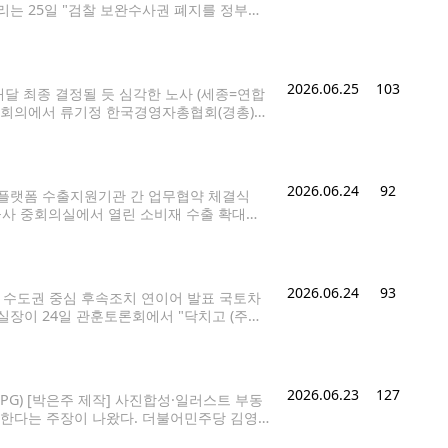
총리는 25일 "검찰 보완수사권 폐지를 정부의
6.6.25 cityboy@yna.co.kr 정부가
2026.06.25
103
 내달 최종 결정될 듯 심각한 노사 (세종=연합
전원회의에서 류기정 한국경영자총협회(경총)
난 회의에서 근로자 측은 올해 최저임금인 1
0원으로 최초
2026.06.24
92
통플랫폼 수출지원기관 간 업무협약 체결식
공사 중회의실에서 열린 소비재 수출 확대를
24 [산업통상부 제공. 재판매 및 DB 금지]
와
2026.06.24
93
해 수도권 중심 후속조치 연이어 발표 국토차
실장이 24일 관훈토론회에서 "닥치고 (주택
, 관훈클럽 초청 토론회 (서울=연합뉴스) 서
2026.06.23
127
G) [박은주 제작] 사진합성·일러스트 부동
 한다는 주장이 나왔다. 더불어민주당 김영
참여연대, 민주노총, 한국노총은 23일 오전