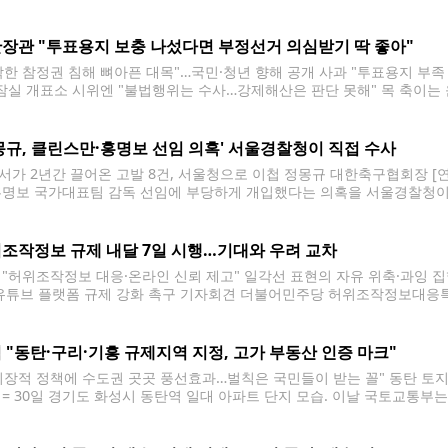
영상 중 일부. 2026.4.1 [독자 제공. 재판매 및 DB금지] psjpsj@yna.
(캐리어)에 담아 유기한
장관 "투표용지 보충 나섰다면 부정선거 의심받기 딱 좋아"
각한 참정권 침해 뼈아픈 대목"…국민·청년 향해 공개 사과 "투표용지 부
 잠실 개표소 시위엔 "불법행위는 수사…강제해산은 판단 못해" 목 축이는 
= 윤호중 행정안전부 장관이 1일 국회에서 열린 '제9회 전국동시지방선거 
명 및 선거관리 개혁을 위한
몽규, 클린스만·홍명보 선임 의혹' 서울경찰청이 직접 수사
서가 2년간 끌어온 고발 8건, 서울청으로 이첩 정몽규 대한축구협회장 
홍명보 국가대표팀 감독 선임에 부당하게 개입했다는 의혹을 서울경찰청이
경찰서는 언론 공지를 통해 종로서가 맡아온 정 회장 등에 대한 고발 사
다고 밝혔다. 종로서 관계자는 "사안의 중요도를 감안한 것"이라고 설명했
조작정보 규제 내달 7일 시행…기대와 우려 교차
 "허위조작정보 대응·온라인 신뢰 제고" 일각선 표현의 자유 위축·과잉
 유튜브 플랫폼 규제 강화 촉구 기자회견 더불어민주당 허위조작정보대응
최고위원이 2025년 12월 23일 서울 여의도 국회 소통관에서 구글 '좀비채
구 기자회견을 하는 모습. 2026.6.30
 "동탄·구리·기흥 규제지역 지정, 고가 부동산 인증 마크"
시장적 정책에 수도권 곳곳 풍선효과…벌칙은 국민들이 받는 꼴" 동탄 토
 = 30일 경기도 화성시 동탄역 일대 아파트 단지 모습. 이날 국토교통부
역(조정대상지역·투기과열지구)으로 신규 지정한다고 밝혔다. 2026.6.30 ci
 최근 집값이 큰 폭으로 상승한 화성시 동탄구와 용인시 기흥구, 구리시