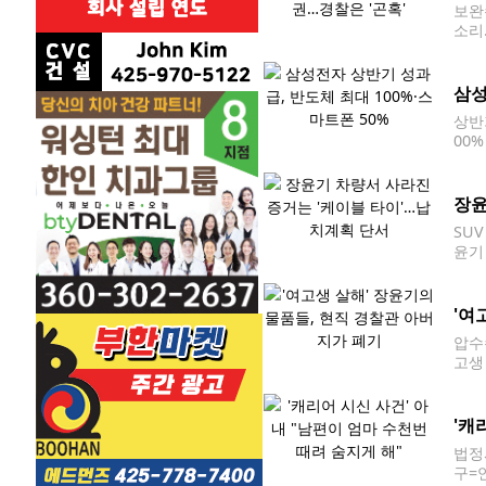
보완
소리
직 
증거
삼성
상반
00
다.
[연
장윤
SU
윤기
생 
아버
'여
압수
고생
기 
다'
'캐
법정
구=