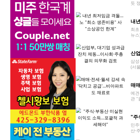
듯 
기본 
형사
내년
최초
뉴스
전무
만3
산업
삼성
(서
위한
ph
매매
예견
관 
을)
대연
"주
민주
산·
환·