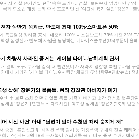
수사서 경찰 증거인멸·유착 속속 드러나…검찰 "보완수사 없었다면 암장"
…국회 형소법 개정 논의 주목 포토라인 선 '여고생 흉기 살인' 장윤기 [촬
경찰 간부 아버지와 수사팀의 유착 의혹이 드러나면서 검찰의 보완수사권 존
인멸과 유착, 제식구 감싸기
전자 상반기 성과급, 반도체 최대 100%·스마트폰 50%
기 목표달성 장려금 공지…메모리 100%·시스템반도체 75% 가전 25%·TV
% 책정 삼성전자 반도체 사업을 담당하는 디바이스솔루션(DS)부문이 올해 
 모바일과 가전·TV 사업을 하는 디바이스경험(DX)부문은 기본급의 최대 7
합뉴스 자료사진] 삼성전자는 6일 오후 사내망을 통해 올해 상반기 '목표달성 장
기 차량서 사라진 증거는 '케이블 타이'…납치계획 단서
V 내 결박 도구, 수사팀 감식 때 발견됐다가 사라져 경찰청 특별수사팀 구
 차에서 사라진 '케이블 타이'…수사팀장 체포돼 (전남광주=연합뉴스) 정회
살해범' 장윤기(23)의 차량에서 주요 증거물인 케이블 타이(결박 도구)가
지와 담당 수사팀 간 유착
고생 살해' 장윤기의 물품들, 현직 경찰관 아버지가 폐기
수색 후 보존 조치 없던 리얼돌 등을 가족이 버리고 소각 정성호 법무장관 
 살해범' 장윤기 [연합뉴스 자료사진] '여고생 살해범' 장윤기(23)의 범
압수수색 후 가족에 의해 폐기됐던 것으로 확인됐다. 검찰은 '가족이나 친
는 현행 형법의
리어 시신 사건' 아내 "남편이 엄마 수천번 때려 숨지게 해"
서 증언…혼인신고 뒤 시작된 폭행·감시 등 가정폭력 구체적 진술 캐리어 끌
연합뉴스) 지난 3월 18일 조재복이 캐리어를 끌고 대구 중구 주거지에서 