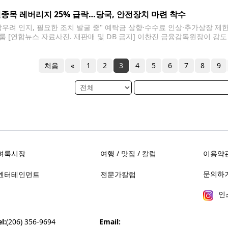
도 국회의원회관에서 '자산소득 과세 공백과 소득세 포괄주의 전환 모색'
종목 레버리지 25% 급락…당국, 안전장치 마련 착수
장우려 인지, 필요한 조치 발굴 중" 예탁금 상향·수수료 인상·추가상장 제
룸 [연합뉴스 자료사진. 재판매 및 DB 금지] 이찬진 금융감독원장이 강
펀드(ETF)와 관련해 금융당국이 투자자 안전장치 마련에 본격 착수했다. 
0] 단일종목 레버리지 종목들도 평균 약 25%
처음
«
1
2
3
4
5
6
7
8
9
벼룩시장
여행 / 맛집 / 칼럼
이용약
문의하기 
엔터테인먼트
전문가칼럼
인
l:
(206) 356-9694
Email: