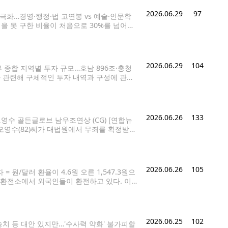
2026.06.29
97
극화…경영·행정·법 고연봉 vs 예술·인문학
을 못 구한 비율이 처음으로 30%를 넘어섰
다른 연령대에서도 '백수 박사'의 비중이 늘어
2026.06.29
104
부 종합 지역별 투자 규모…호남 896조·충청
획과 관련해 구체적인 투자 내역과 구성에 관심
데, 이는 기존 투자와 신규 투자에 대한 집
2026.06.26
133
오영수 골든글로브 남우조연상 (CG) [연합뉴
 오영수(82)씨가 대법원에서 무죄를 확정받았
다. 26일 법조계에 따르면 대법원 3부(주심
2026.06.26
105
= 원/달러 환율이 4.6원 오른 1,547.3원으
대 환전소에서 외국인들이 환전하고 있다. 이
press@yna.co.kr 원/달러 환율은 26일 달
2026.06.25
102
치 등 대안 있지만…'수사력 약화' 불가피할