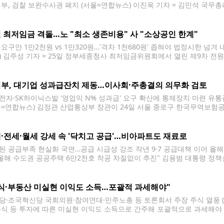
정부, 검찰 보완수사권 폐지 (서울=연합뉴스) 이진욱 기자 = 김민석 국무
입장으로 최종 정리했다"고 밝혔다, 사진은 이날 서울 서초동 대검찰청 모습. 202
소송법 개정의 핵심 쟁점인 '검찰 보완수사권 폐지'를 공식화하면서 사건
 최저임금 격돌…노 "최소 생존비용" 사 "소상공인 한계"
 요구안 1만2천원 vs 1만320원…'격차 1천680원' 좁혀야 법정시한 넘겨
) 김주성 기자 = 25일 정부세종청사 최저임금위원회에서 열린 제9차 
(왼쪽)와 근로자위원인 류기섭 한국노총 사무총장이 발언을 듣고 있다. 지
20원보다 16.3% 인상한 1만2천원으로, 사용자 측은 동결 시급인 1만32
부, 대기업 성과급잔치 제동…이사회·주총결의 의무화 검토
전자·SK하이닉스발 '영업익 N% 성과급' 요구 확산에 통제장치 마련 유
울=연합뉴스) 김정관 산업통상부 장관이 24일 서울 종로구 한국무역보험
 유통플랫폼 수출지원기관 간 업무협약 체결식에서 발언하고 있다. 2026.6.
oto@yna.co.kr 기업이 경영성과급 규모를 결정할 때 이사회의 사전 검토
·전세·월세 강세 속 '닥치고 공급'…비아파트도 재료로
된 공급부족 현실화 국면…공급 시급성 강조 작년 9·7 공급대책 이어 올
"올해 수도권 공공주택 6만2천호 착공 차질없이 추진" 김용범 대통령 정책
 지어야 한다"는 발언으로 주택 공급의 시급성을 강조했다. 김용범 정책실장
 기자 = 김용범 대통령비서실 정책실장이
식·부동산 미실현 이익도 소득…포괄적 과세해야"
당·조국혁신당 국회의원·참여연대·민주노총 등 토론회서 주장 주식 열풍 (P
주식 등 투자에 따른 미실현 이익도 소득으로 간주해 포괄적으로 과세해야
진보당 윤종오·조국혁신당 차규근·사회민주당 한창민 국회의원과 시민단체 