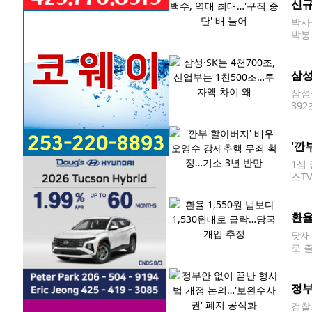
신규
박사
박봉
다.
났다
삼성
삼성
39
이 
계 
'깐
1심
스T
다.
오석
환율
닷새 
로 
날 원
러 
정부
검찰