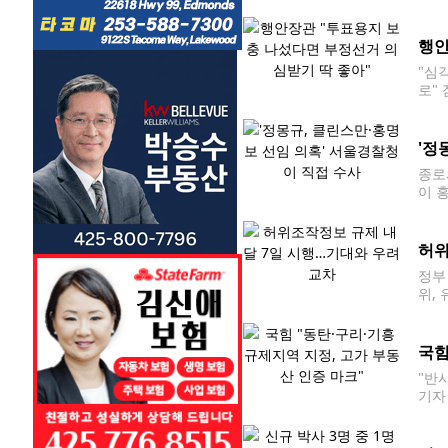
TV 
가방
행안
"심
로"
자 
상규
'정
종로
이 
종로
송한
허위
정부
위,
원 
화 촉
국힘
"반
기자
규제지
부가