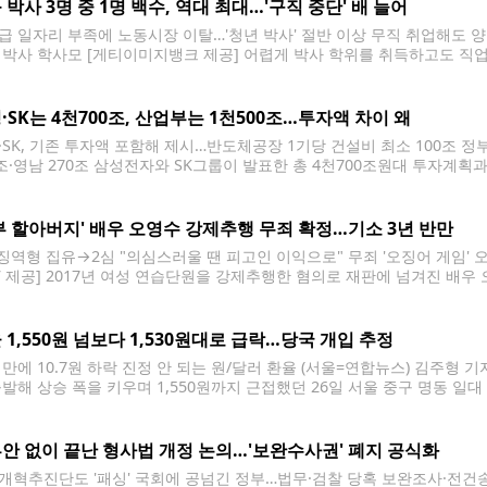
 박사 3명 중 1명 백수, 역대 최대…'구직 중단' 배 늘어
급 일자리 부족에 노동시장 이탈…'청년 박사' 절반 이상 무직 취업해도 양
 박사 학사모 [게티이미지뱅크 제공] 어렵게 박사 학위를 취득하고도 직업
 특히 청년 신규 박사 중 무직자 비율은 역대 처음으로 50%를 넘어섰다. 
. 백수 박사 증가는
·SK는 4천700조, 산업부는 1천500조…투자액 차이 왜
·SK, 기존 투자액 포함해 제시…반도체공장 1기당 건설비 최소 100조 정
2조·영남 270조 삼성전자와 SK그룹이 발표한 총 4천700조원대 투자계
쏠린다. 정부가 발표한 1천500조원 수준의 투자 규모와 비교하면 차이가 큰
기준이 다른 점에서 상당
부 할아버지' 배우 오영수 강제추행 무죄 확정…기소 3년 반만
 징역형 집유→2심 "의심스러울 땐 피고인 이익으로" 무죄 '오징어 게임' 
V 제공] 2017년 여성 연습단원을 강제추행한 혐의로 재판에 넘겨진 배우
 오씨는 넷플릭스 드라마 '오징어 게임'에 출연해 '깐부 할아버지'로 유명하
준 대법관)는 강제추행 혐의로 기소된 오씨에게 무죄를 선고한
 1,550원 넘보다 1,530원대로 급락…당국 개입 추정
만에 10.7원 하락 진정 안 되는 원/달러 환율 (서울=연합뉴스) 김주형 기자 
출발해 상승 폭을 키우며 1,550원까지 근접했던 26일 서울 중구 명동 일
/달러 환율은 10.7원 내린 1,532.0원(종가)으로 마감했다. 2026.6.26 kjh
강세 영향으로 장중 1,550원 가까이
안 없이 끝난 형사법 개정 논의…'보완수사권' 폐지 공식화
개혁추진단도 '패싱' 국회에 공넘긴 정부…법무·검찰 당혹 보완조사·전건송