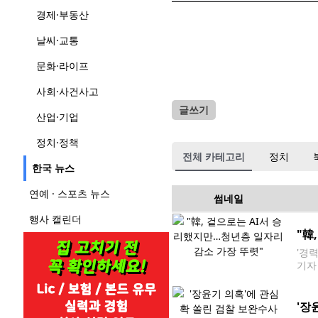
경제·부동산
날씨·교통
문화·라이프
사회·사건사고
글쓰기
산업·기업
정치·정책
전체 카테고리
정치
한국 뉴스
연예 · 스포츠 뉴스
썸네일
행사 캘린더
"韓
'경
기자
채용게
지만
'장