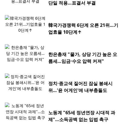
단일 적용…표결서 부결
韓국가경쟁력 6단계 오른 21위…기
업효율 10단계↑
한은총재 "물가, 상당 기간 높은 오
름세…임금·수요 압력 커져"
정치·종교색 짙어진 잠실 봉쇄시
위…'윤 어게인'에 내부충돌도
노동계 "65세 정년연장 시대적 과
제"…소득공백 없는 입법 촉구