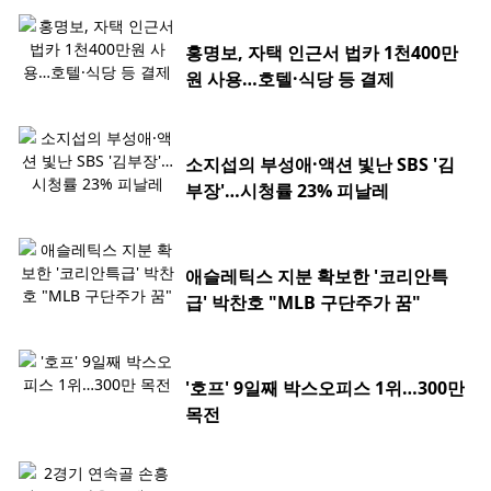
홍명보, 자택 인근서 법카 1천400만
원 사용…호텔·식당 등 결제
소지섭의 부성애·액션 빛난 SBS '김
부장'…시청률 23% 피날레
애슬레틱스 지분 확보한 '코리안특
급' 박찬호 "MLB 구단주가 꿈"
'호프' 9일째 박스오피스 1위…300만
목전