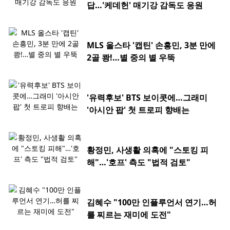
답…'케데헌' 매기강 감독도 응원
MLS 올스타 '캡틴' 손흥민, 3분 만에
2골 쾅!…별 중의 별 우뚝
'유력후보' BTS 보이콧에…그래미
'아시안 팝' 첫 트로피 향배는
황정민, 사생활 의혹에 "스토킹 피
해"…'호프' 측도 "법적 검토"
김혜수 "100만 인플루언서 연기…허
를 찌르는 재미에 도전"