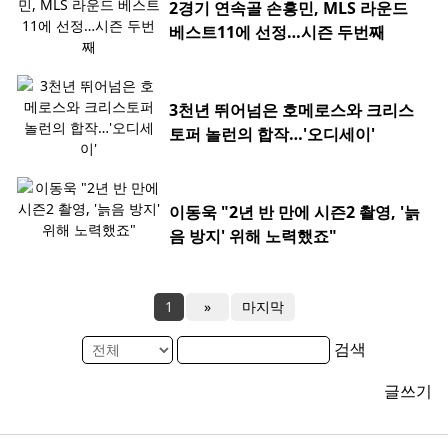
2경기 연속골 손흥민, MLS 라운드
베스트11에 선정…시즌 두번째
3천년 뛰어넘은 호메로스와 크리스
토퍼 놀런의 합작…'오디세이'
이동욱 "2년 반 만에 시즌2 촬영, '늙
음 방지' 위해 노력했죠"
1
»
마지막
검색
글쓰기