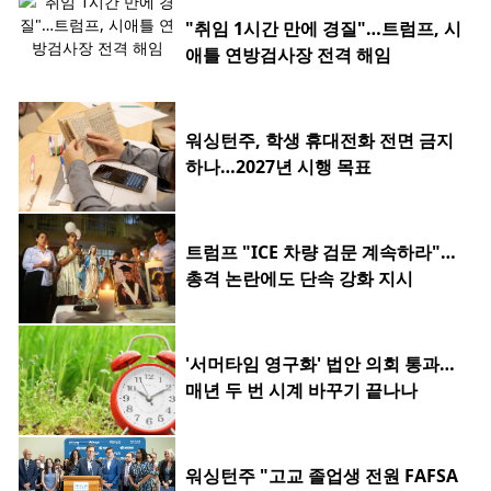
"취임 1시간 만에 경질"…트럼프, 시
애틀 연방검사장 전격 해임
워싱턴주, 학생 휴대전화 전면 금지
하나…2027년 시행 목표
트럼프 "ICE 차량 검문 계속하라"…
총격 논란에도 단속 강화 지시
'서머타임 영구화' 법안 의회 통과…
매년 두 번 시계 바꾸기 끝나나
워싱턴주 "고교 졸업생 전원 FAFSA