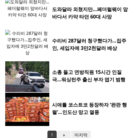
도와달라 외쳤지만…페더럴웨이 앞
바다서 카약 타던 60대 사망
수리비 287달러 청구했다가…집주
인, 세입자에 3만2천달러 배상
소총 들고 연방직원 15시간 인질
극…워싱턴주 출신 부자 엽기 범행
시애틀 코스트코 등장하자 ‘완판 행
렬’…인도산 망고 열풍
1
»
마지막