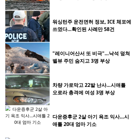
워싱턴주 운전면허 정보, ICE 체포에
쓰였다…확인된 사례만 58건
"레이니어산서 또 비극"…낙석 덮쳐
벨뷰 주민 숨지고 3명 부상
차량 가로막고 22발 난사…시애틀
오로라 총격에 여성 3명 부상
다운증후군 2살 아기 욕조 익사…시
애틀 20대 엄마 기소