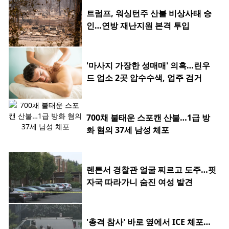
트럼프, 워싱턴주 산불 비상사태 승
인…연방 재난지원 본격 투입
'마사지 가장한 성매매' 의혹…린우
드 업소 2곳 압수수색, 업주 검거
700채 불태운 스포캔 산불…1급 방
화 혐의 37세 남성 체포
렌튼서 경찰관 얼굴 찌르고 도주…핏
자국 따라가니 숨진 여성 발견
'총격 참사' 바로 옆에서 ICE 체포…