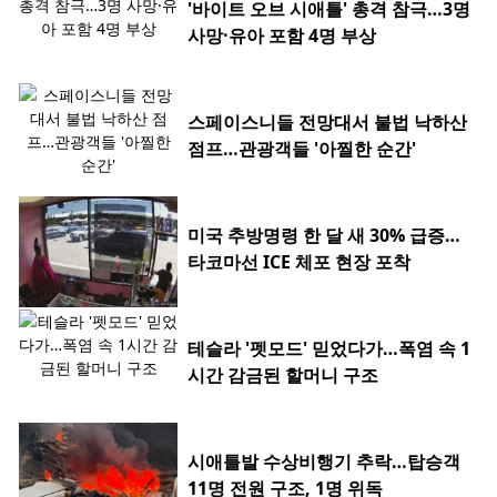
'바이트 오브 시애틀' 총격 참극…3명
사망·유아 포함 4명 부상
스페이스니들 전망대서 불법 낙하산
점프…관광객들 '아찔한 순간'
미국 추방명령 한 달 새 30% 급증…
타코마선 ICE 체포 현장 포착
테슬라 '펫모드' 믿었다가…폭염 속 1
시간 감금된 할머니 구조
시애틀발 수상비행기 추락…탑승객
11명 전원 구조, 1명 위독