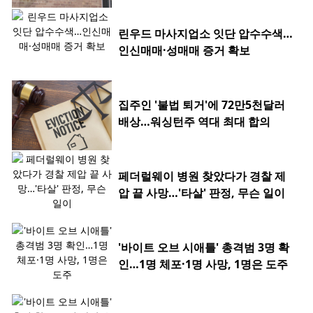
린우드 마사지업소 잇단 압수수색…
인신매매·성매매 증거 확보
집주인 '불법 퇴거'에 72만5천달러
배상…워싱턴주 역대 최대 합의
페더럴웨이 병원 찾았다가 경찰 제
압 끝 사망…'타살' 판정, 무슨 일이
'바이트 오브 시애틀' 총격범 3명 확
인…1명 체포·1명 사망, 1명은 도주