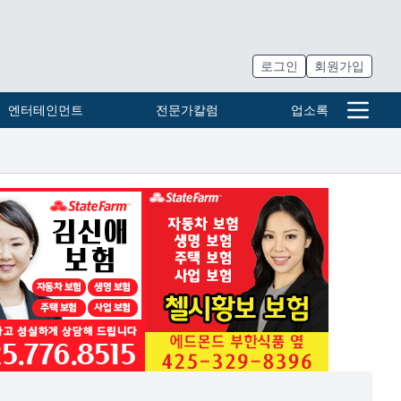
로그인
회원가입
엔터테인먼트
전문가칼럼
업소록