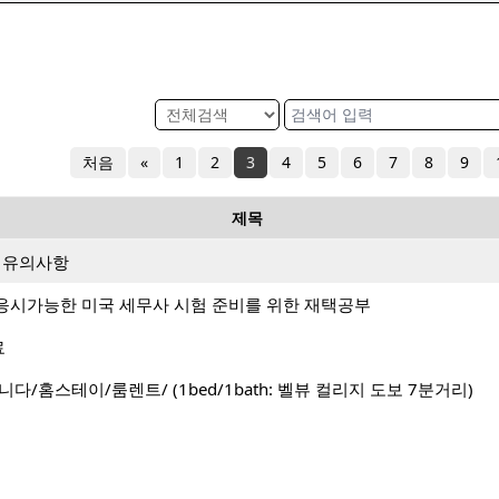
처음
«
1
2
3
4
5
6
7
8
9
제목
시 유의사항
응시가능한 미국 세무사 시험 준비를 위한 재택공부
료
다/홈스테이/룸렌트/ (1bed/1bath: 벨뷰 컬리지 도보 7분거리)