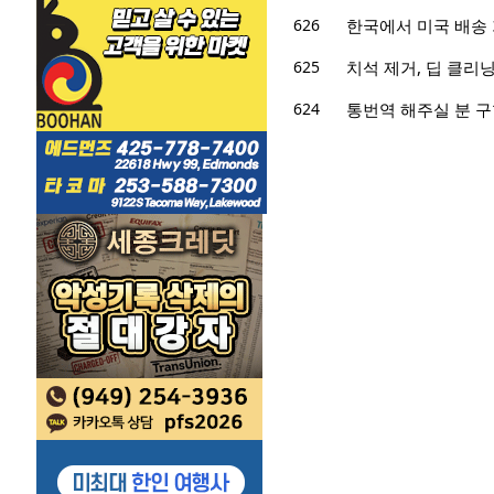
626
한국에서 미국 배송
625
치석 제거, 딥 클리닝
624
통번역 해주실 분 구