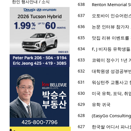
한인 행사안내 / 소식
638
Renton Memoria
637
오토바이 인슈어런스 
636
논문 인터뷰 참가자 
635
맛집 리뷰 이벤트를 
634
F, J 비자등 유학
633
코웨이 정수기 1년 
632
대학원생 성경공부반
631
워싱턴주 교통사고 
630
미국 유학, 포닥, 
629
유학 귀국
628
(EasyGo Consu
627
한국쌀 어디서 파나