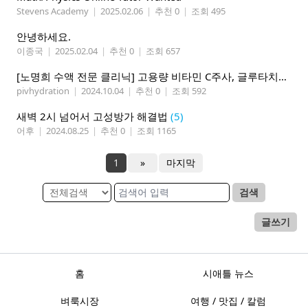
Stevens Academy
|
2025.02.06
|
추천 0
|
조회 495
안녕하세요.
이종국
|
2025.02.04
|
추천 0
|
조회 657
[노명희 수액 전문 클리닉] 고용량 비타민 C주사, 글루타치온, 뇌건강, 두통개선, 면역력증진, 코로나 예방
pivhydration
|
2024.10.04
|
추천 0
|
조회 592
새벽 2시 넘어서 고성방가 해결법
(5)
어후
|
2024.08.25
|
추천 0
|
조회 1165
1
»
마지막
검색
글쓰기
홈
시애틀 뉴스
벼룩시장
여행 / 맛집 / 칼럼