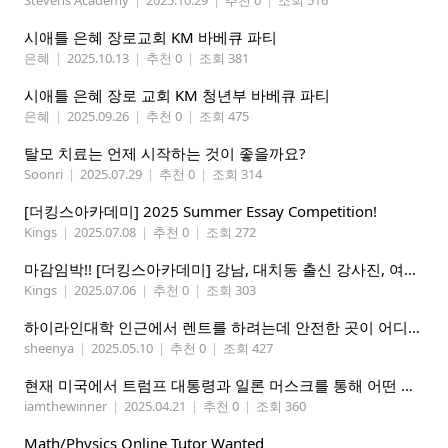
Stevens Academy
|
2025.10.29
|
추천 0
|
조회 516
시애틀 은혜 장로교회 KM 바베큐 파티
은혜
|
2025.10.13
|
추천 0
|
조회 381
시애틀 은혜 장로 교회 KM 청년부 바베큐 파티
은혜
|
2025.09.26
|
추천 0
|
조회 475
탈모 치료는 언제 시작하는 것이 좋을까요?
Soonri
|
2025.07.29
|
추천 0
|
조회 314
[더킹스아카데미] 2025 Summer Essay Competition!
Kings
|
2025.07.08
|
추천 0
|
조회 272
마감임박!! [더킹스아카데미] 강남, 대치동 출신 강사진, 여름특강 2025 The Perfect DSAT
Kings
|
2025.07.06
|
추천 0
|
조회 303
하이라인대학 인근에서 렌트를 하려는데 안전한 곳이 어디일까요
sheenya
|
2025.05.10
|
추천 0
|
조회 427
현재 미국에서 트럼프 대통령과 일론 머스크를 통해 어떤 변화를 예상하십니까?
iamthewinner
|
2025.04.21
|
추천 0
|
조회 360
Math/Physics Online Tutor Wanted