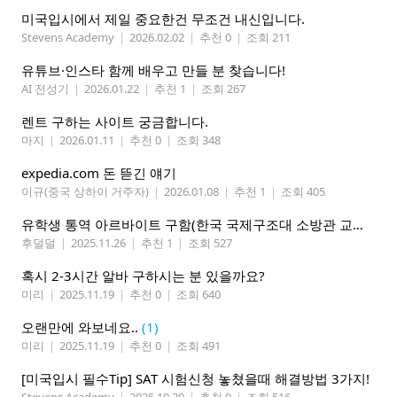
미국입시에서 제일 중요한건 무조건 내신입니다.
Stevens Academy
|
2026.02.02
|
추천 0
|
조회 211
유튜브·인스타 함께 배우고 만들 분 찾습니다!
AI 전성기
|
2026.01.22
|
추천 1
|
조회 267
렌트 구하는 사이트 궁금합니다.
마지
|
2026.01.11
|
추천 0
|
조회 348
expedia.com 돈 뜯긴 얘기
이규(중국 상하이 거주자)
|
2026.01.08
|
추천 1
|
조회 405
유학생 통역 아르바이트 구함(한국 국제구조대 소방관 교육통역 구함)
후덜덜
|
2025.11.26
|
추천 1
|
조회 527
혹시 2-3시간 알바 구하시는 분 있을까요?
미리
|
2025.11.19
|
추천 0
|
조회 640
오랜만에 와보네요..
(1)
미리
|
2025.11.19
|
추천 0
|
조회 491
[미국입시 필수Tip] SAT 시험신청 놓쳤을때 해결방법 3가지!