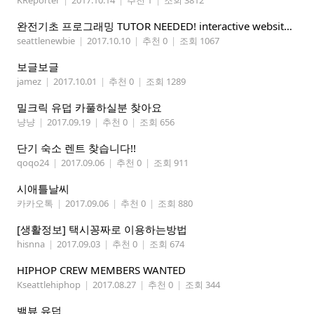
KReporter
|
2017.10.14
|
추천 1
|
조회 3812
완전기초 프로그래밍 TUTOR NEEDED! interactive website/ simple game)
seattlenewbie
|
2017.10.10
|
추천 0
|
조회 1067
보글보글
jamez
|
2017.10.01
|
추천 0
|
조회 1289
밀크릭 유덥 카풀하실분 찾아요
냥냥
|
2017.09.19
|
추천 0
|
조회 656
단기 숙소 렌트 찾습니다!!
qoqo24
|
2017.09.06
|
추천 0
|
조회 911
시애틀날씨
카카오톡
|
2017.09.06
|
추천 0
|
조회 880
[생활정보] 택시꽁짜로 이용하는방법
hisnna
|
2017.09.03
|
추천 0
|
조회 674
HIPHOP CREW MEMBERS WANTED
Kseattlehiphop
|
2017.08.27
|
추천 0
|
조회 344
밸뷰 유덥