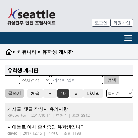
로그인
회원가입
▸
▸
커뮤니티
유학생 게시판
유학생 게시판
검색
글쓰기
처음
«
10
»
마지막
게시글, 댓글 작성시 유의사항
KReporter
|
2017.10.14
|
추천 1
|
조회 3812
시애틀로 이사 준비중인 유학생입니다.
david
|
2017.12.15
|
추천 0
|
조회 1198