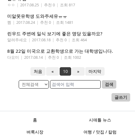
ㅇㅇ
|
2017.08.25
|
추천 0
|
조회 817
미알못유학생 도와주세유ㅠㅠ
쪕
|
2017.08.24
|
추천 0
|
조회 1481
린우드 주변에 일식 보기에 좋은 명당 있을까요?
알려주세요
|
2017.08.18
|
추천 0
|
조회 464
8월 22일 미국으로 교환학생으로 가는 대학생입니다.
다요미
|
2017.08.14
|
추천 0
|
조회 1002
처음
«
10
»
마지막
검색
글쓰기
홈
시애틀 뉴스
벼룩시장
여행 / 맛집 / 칼럼