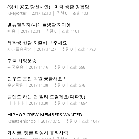
(영화 공모 당선사연) - 미국 생활 경험담
KReporter
|
2017.12.10
|
추천 0
|
조회 403
벨뷰컬리지/시애틀생활 자가용
삐용
|
2017.12.04
|
추천 0
|
조회 1101
유학생 한달 지출비 봐주세요
시애틀유학생
|
2017.11.27
|
추천 0
|
조회 1793
귀국 차량운송
귀국운송
|
2017.11.16
|
추천 0
|
조회 598
린우드 운전 학원 궁금해요!!
운전학원
|
2017.11.08
|
추천 0
|
조회 678
룸렌트 하는 팁 알려 드릴게요(디파짓)
나나나나
|
2017.10.30
|
추천 0
|
조회 1894
HIPHOP CREW MEMBERS WANTED
Kseattlehiphop
|
2017.10.15
|
추천 0
|
조회 1047
게시글, 댓글 작성시 유의사항