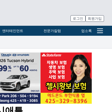
로그인
회원가입
엔터테인먼트
전문가칼럼
업소록
 시애틀