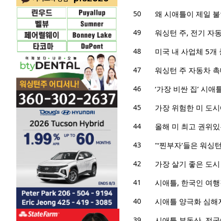
50
왜 시애틀이 제일 불
49
워싱턴 주, 전기 자
48
미국 내 사업체 5개 
47
워싱턴 주 자동차 촉매
46
‘가장 비싼 집’ 시
45
가장 위험한 미 도시
44
올해 미 최고 권위있
43
"‘찐부자’들은 워싱
42
가장 살기 좋은 도시
41
시애틀, 한국인 여행
40
시애틀 양극화 심해
39
시애틀 부동산, 전국