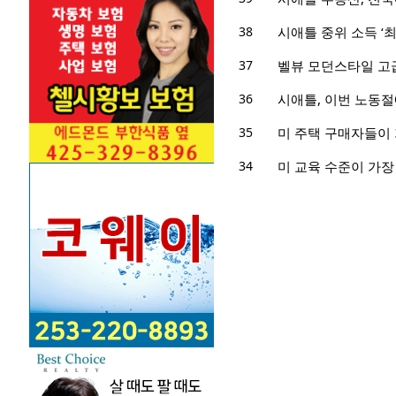
38
시애틀 중위 소득 ‘최
37
벨뷰 모던스타일 고급주
36
시애틀, 이번 노동절
35
미 주택 구매자들이 
34
미 교육 수준이 가장