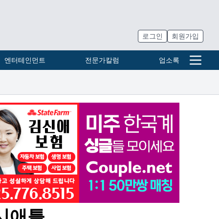
로그인
회원가입
엔터테인먼트
전문가칼럼
업소록
 시애틀