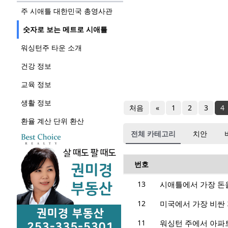
주 시애틀 대한민국 총영사관
숫자로 보는 메트로 시애틀
워싱턴주 타운 소개
건강 정보
교육 정보
생활 정보
처음
«
1
2
3
4
환율 계산 단위 환산
전체 카테고리
치안
번호
13
시애틀에서 가장 돈
12
미국에서 가장 비싼
11
워싱턴 주에서 아파