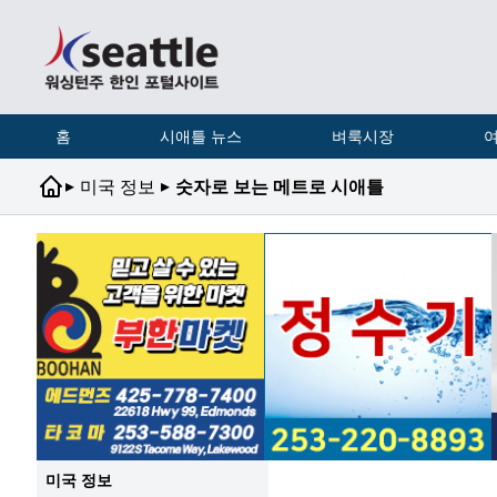
홈
시애틀 뉴스
벼룩시장
여
▸
▸
미국 정보
숫자로 보는 메트로 시애틀
미국 정보