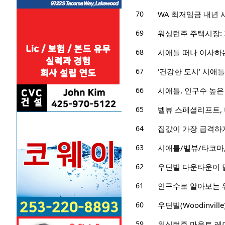
70
WA 최저임금 내년 시
69
워싱턴주 주택시장: 
68
시애틀 떠나 이사하
67
‘건강한 도시’ 시애틀
66
시애틀, 인구수 높은
65
벨뷰 스페셜리프트,
64
집값이 가장 급격하게
63
시애틀/벨뷰/타코마,
62
우딘빌 다운타운이 
61
인구수로 알아보는 
60
우딘빌(Woodinvil
59
워싱턴주 마운트 레이