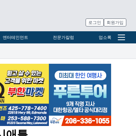
로그인
회원가입
엔터테인먼트
전문가칼럼
업소록
 시애틀