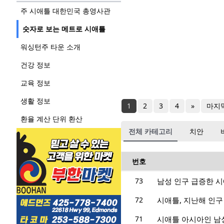
주 시애틀 대한민국 총영사관
숫자로 보는 메트로 시애틀
워싱턴주 타운 소개
건강 정보
교육 정보
생활 정보
1
2
3
4
»
마지
환율 계산 단위 환산
전체 카테고리
치안
번호
73
남성 인구 급증한 시애
72
시애틀, 지난해 인구
71
시애틀 아시아인 남성,