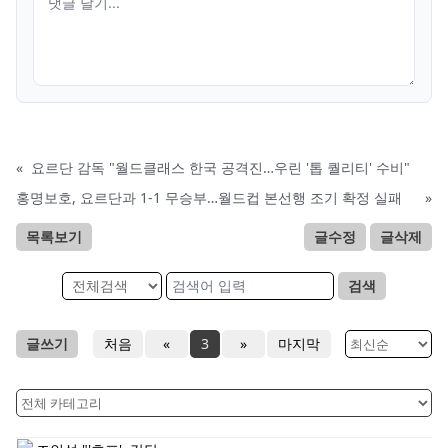
«
요르단 감독 "월드클래스 한국 공격진…우린 '톱 퀄리티' 수비"
홍명보호, 요르단과 1-1 무승부…월드컵 본선행 조기 확정 실패
»
목록보기
글수정
글삭제
검색
글쓰기
처음
«
3
»
마지막