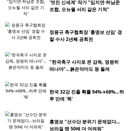
'멋진 신세계' 작가 "임지연·허남준
조합, 오뉴월 서리 같은 기적"
정몽규 축구협회장 '홍명보 선임' 경
찰 수사 2년째 공회전
"한국축구 사지로 몬 감독, 영원히
떠나야"…붉은악마도 등 돌려
한국 32강 진출 확률 94%→68%…하
루 만에 '뚝'
홍명보 "선수단 분위기 문제없다…
브라질 땐 50배 더 어려워"