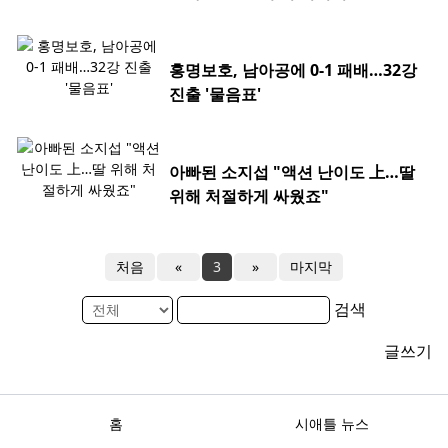
홍명보호, 남아공에 0-1 패배…32강
진출 '물음표'
아빠된 소지섭 "액션 난이도 上…딸
위해 처절하게 싸웠죠"
처음
«
3
»
마지막
검색
글쓰기
홈
시애틀 뉴스