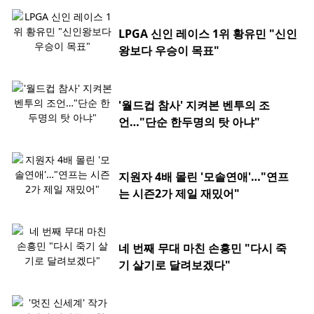
LPGA 신인 레이스 1위 황유민 "신인
왕보다 우승이 목표"
'월드컵 참사' 지켜본 벤투의 조
언…"단순 한두명의 탓 아냐"
지원자 4배 몰린 '모솔연애'…"연프
는 시즌2가 제일 재밌어"
네 번째 무대 마친 손흥민 "다시 죽
기 살기로 달려보겠다"