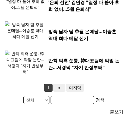
'은퇴 선언' 김연경 "열정 다 쏟아 후
회 없어…5월 은퇴식"
빙속 남자 팀 추월 은메달…이승훈
역대 최다 메달 신기
반칙 의혹 쑨룽, 韓대표팀에 막말 논
란…서경덕 "자기 반성부터"
1
»
마지막
검색
글쓰기