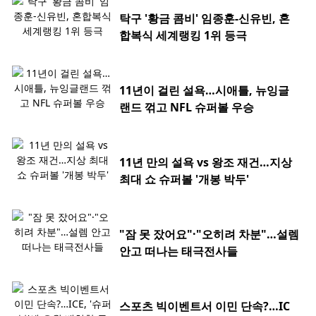
탁구 '황금 콤비' 임종훈-신유빈, 혼
합복식 세계랭킹 1위 등극
11년이 걸린 설욕…시애틀, 뉴잉글
랜드 꺾고 NFL 슈퍼볼 우승
11년 만의 설욕 vs 왕조 재건…지상
최대 쇼 슈퍼볼 '개봉 박두'
"잠 못 잤어요"·"오히려 차분"…설렘
안고 떠나는 태극전사들
스포츠 빅이벤트서 이민 단속?…IC