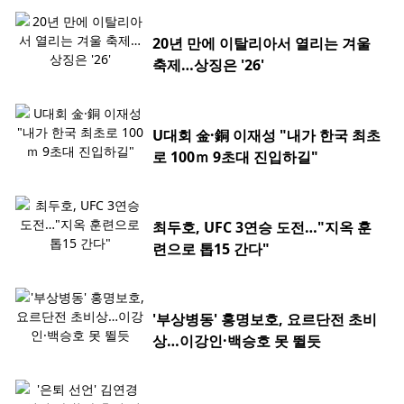
20년 만에 이탈리아서 열리는 겨울
축제…상징은 '26'
U대회 金·銅 이재성 "내가 한국 최초
로 100ｍ 9초대 진입하길"
최두호, UFC 3연승 도전…"지옥 훈
련으로 톱15 간다"
'부상병동' 홍명보호, 요르단전 초비
상…이강인·백승호 못 뛸듯