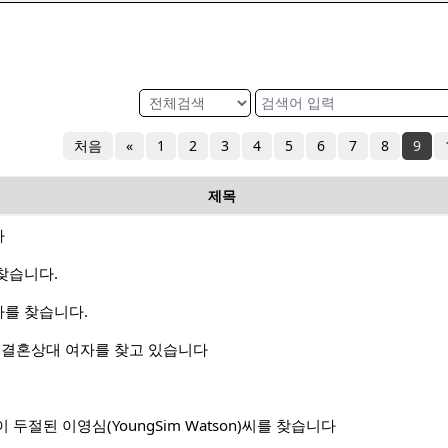
처음
«
1
2
3
4
5
6
7
8
9
제목
다
찾습니다.
를 찾습니다.
 결혼상대 여자를 찾고 있습니다
두절된 이영심(YoungSim Watson)씨를 찾습니다