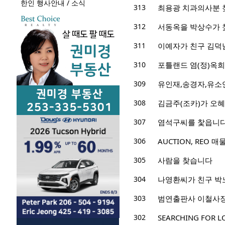
한인 행사안내 / 소식
313
최용광 치과의사분 
312
서동옥을 박상수가 
311
이예자가 친구 김덕
310
포틀랜드 염(정)옥희
309
유인재,송경자,유소
308
김금주(조카)가 오혜
307
염석구씨를 찿읍니다.
306
AUCTION, REO
305
사람을 찾습니다
304
나영환씨가 친구 박노성
303
범연출판사 이철사장
302
SEARCHING FOR LOS