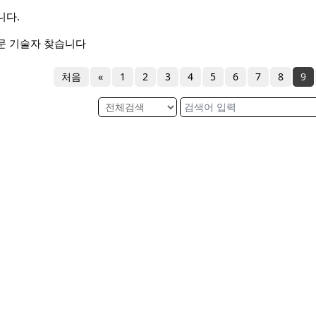
니다.
문 기술자 찾습니다
처음
«
1
2
3
4
5
6
7
8
9