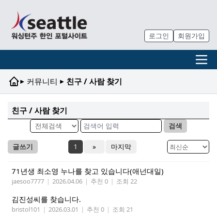
로그인
회원가입
▸
▸
커뮤니티
친구 / 사람 찾기
친구 / 사람 찾기
검색
글쓰기
1
»
마지막
71년생 최소영 누나를 찾고 있습니다(애넌대일)
jaesoo7777
|
2026.04.06
|
추천 0
|
조회 22
김진성씨를 찾습니다.
bristol101
|
2026.03.01
|
추천 0
|
조회 21