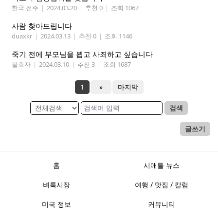
한국 전주
|
2024.03.20
|
추천 0
|
조회 1067
사람 찾아드립니다
duaxkr
|
2024.03.13
|
추천 0
|
조회 1146
죽기 전에 부모님을 뵙고 사죄하고 싶습니다
불효자
|
2024.03.10
|
추천 3
|
조회 1687
1
»
마지막
검색
글쓰기
홈
시애틀 뉴스
벼룩시장
여행 / 맛집 / 칼럼
미국 정보
커뮤니티