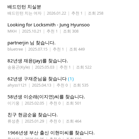
배드민턴 치실분
배드민턴 치는 여자
|
2026.01.22
|
추천 1
|
조회 258
Looking for Locksmith - Jung Hyunsoo
MKH
|
2025.10.21
|
추천 1
|
조회 308
partnerjin 님 찾습니다.
bluetree
|
2025.07.15
|
추천 1
|
조회 449
82년생 재윤(Jay)를 찾습니다.
송용곤(Kyle)
|
2025.05.03
|
추천 1
|
조회 522
62년생 구재준님을 찾습니다
(1)
ahyss1121
|
2025.04.13
|
추천 0
|
조회 535
58년생 이순래(이지연)씨를 찾습니다.
이기웅
|
2025.02.05
|
추천 0
|
조회 501
친구 현금순을 찾습니다.
류성춘
|
2025.01.29
|
추천 0
|
조회 464
1966년생 부산 출신 이현미씨를 찾습니다.