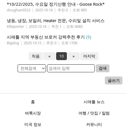
*10/22/2025, 수요일 정기산행 안내 - Goose Rock*
doughan0522
|
2025.10.16
|
추천 0
|
조회 885
냉동, 냉장, 보일러, Heater 전문, 수리및 설치 서비스
KReporter
|
2025.10.16
|
추천 1
|
조회 4080
시애틀 지역 부동산 브로커 강력추천 후기
(5)
Bigdog
|
2025.10.15
|
추천 0
|
조회 1706
처음
«
10
»
마지막
검색
글쓰기
홈
시애틀 뉴스
벼룩시장
여행 / 맛집 / 칼럼
미국 정보
커뮤니티