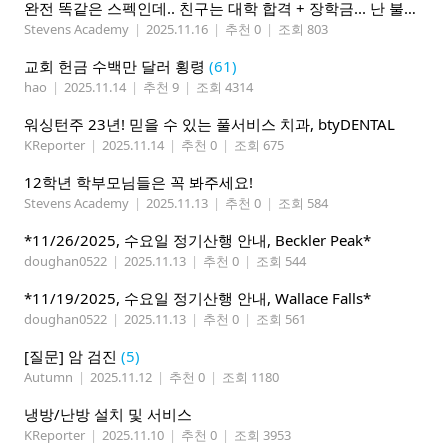
완전 똑같은 스펙인데.. 친구는 대학 합격 + 장학금... 난 불합격 됐어요!
Stevens Academy
|
2025.11.16
|
추천 0
|
조회 803
교회 헌금 수백만 달러 횡령
(61)
hao
|
2025.11.14
|
추천 9
|
조회 4314
워싱턴주 23년! 믿을 수 있는 풀서비스 치과, btyDENTAL
KReporter
|
2025.11.14
|
추천 0
|
조회 675
12학년 학부모님들은 꼭 봐주세요!
Stevens Academy
|
2025.11.13
|
추천 0
|
조회 584
*11/26/2025, 수요일 정기산행 안내, Beckler Peak*
doughan0522
|
2025.11.13
|
추천 0
|
조회 544
*11/19/2025, 수요일 정기산행 안내, Wallace Falls*
doughan0522
|
2025.11.13
|
추천 0
|
조회 561
[질문] 암 검진
(5)
Autumn
|
2025.11.12
|
추천 0
|
조회 1180
냉방/난방 설치 및 서비스
KReporter
|
2025.11.10
|
추천 0
|
조회 3953