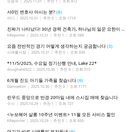
또람푸
|
2025.11.01
|
추천 1
|
조회 872
서0민 변호사 아시는 분?
(8)
어디
|
2025.10.31
|
추천 0
|
조회 1714
진짜가 나타났다! 30년 경력 건축가, 하나님의 일꾼 요한이 책임 시공합니다.
KReporter
|
2025.10.31
|
추천 1
|
조회 589
요즘 전반적인 경기 어떻게 생각하는지 궁금합니다
(3)
시애틀사랑
|
2025.10.31
|
추천 0
|
조회 939
*11/5/2025, 수요일 정기산행 안내, Lake 22*
doughan0522
|
2025.10.30
|
추천 0
|
조회 515
6개월 진도 아기들 가족을 찾습니다
(6)
Danniekim
|
2025.10.30
|
추천 0
|
조회 1171
린우드 중앙으로 반경 20마일 내에 스시집 매매 찾습니다
수시
|
2025.10.29
|
추천 1
|
조회 727
<누보헤어 살롱 10주년 이벤트> 11월 모든 서비스 할인
KReporter
|
2025.10.29
|
추천 0
|
조회 650
여기가 바로 시애틀의 부자동네
(8)