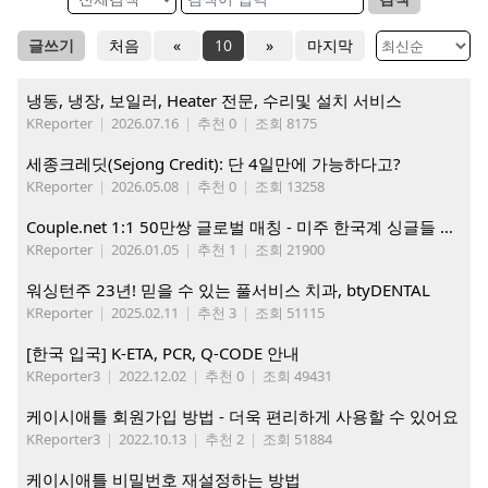
글쓰기
처음
«
10
»
마지막
냉동, 냉장, 보일러, Heater 전문, 수리및 설치 서비스
KReporter
|
2026.07.16
|
추천 0
|
조회 8175
세종크레딧(Sejong Credit): 단 4일만에 가능하다고?
KReporter
|
2026.05.08
|
추천 0
|
조회 13258
Couple.net 1:1 50만쌍 글로벌 매칭 - 미주 한국계 싱글들 모이세요
KReporter
|
2026.01.05
|
추천 1
|
조회 21900
워싱턴주 23년! 믿을 수 있는 풀서비스 치과, btyDENTAL
KReporter
|
2025.02.11
|
추천 3
|
조회 51115
[한국 입국] K-ETA, PCR, Q-CODE 안내
KReporter3
|
2022.12.02
|
추천 0
|
조회 49431
케이시애틀 회원가입 방법 - 더욱 편리하게 사용할 수 있어요
KReporter3
|
2022.10.13
|
추천 2
|
조회 51884
케이시애틀 비밀번호 재설정하는 방법