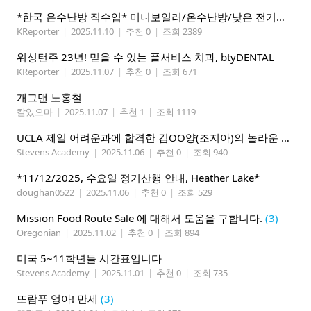
*한국 온수난방 직수입* 미니보일러/온수난방/낮은 전기요금
KReporter
|
2025.11.10
|
추천 0
|
조회 2389
워싱턴주 23년! 믿을 수 있는 풀서비스 치과, btyDENTAL
KReporter
|
2025.11.07
|
추천 0
|
조회 671
개그맨 노홍철
칼있으마
|
2025.11.07
|
추천 1
|
조회 1119
UCLA 제일 어려운과에 합격한 김OO양(조지아)의 놀라운 스펙입니다.
Stevens Academy
|
2025.11.06
|
추천 0
|
조회 940
*11/12/2025, 수요일 정기산행 안내, Heather Lake*
doughan0522
|
2025.11.06
|
추천 0
|
조회 529
Mission Food Route Sale 에 대해서 도움을 구합니다.
(3)
Oregonian
|
2025.11.02
|
추천 0
|
조회 894
미국 5~11학년들 시간표입니다
Stevens Academy
|
2025.11.01
|
추천 0
|
조회 735
또람푸 엉아! 만세
(3)