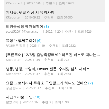
KReporter3
|
2022.10.04
|
추천 3
|
조회 49673
게시글, 댓글 작성 시 유의사항
KReporter
|
2016.09.22
|
추천 0
|
조회 51680
비원중식당 훼더랄웨이
(8)
scott520917@gmail.com
|
2025.11.20
|
추천 4
|
조회 1626
불쌍한 형제교회여
(6)
부끄러운 장로
|
2025.11.19
|
추천 8
|
조회 2522
[푸른투어] 12/3일 출발확정!!! VIP 리무진 버스로 떠나는 애틀란타에서 마이애미 5박6일
KReporter
|
2025.11.19
|
추천 0
|
조회 773
냉동, 냉장, 보일러, Heater 전문, 수리및 설치 서비스
KReporter
|
2025.11.17
|
추천 0
|
조회 2664
요즘 그로서리나 주유소 구인광고가 하나도 없네요
(2)
궁금합니다
|
2025.11.17
|
추천 0
|
조회 1128
시급 120불 구인
(10)
칼있으마
|
2025.11.16
|
추천 3
|
조회 1590