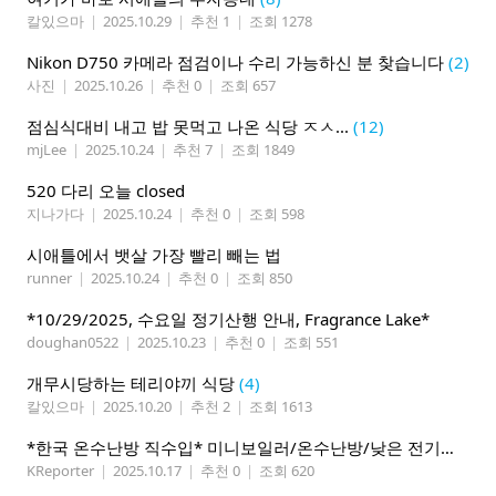
칼있으마
|
2025.10.29
|
추천 1
|
조회 1278
Nikon D750 카메라 점검이나 수리 가능하신 분 찾습니다
(2)
사진
|
2025.10.26
|
추천 0
|
조회 657
점심식대비 내고 밥 못먹고 나온 식당 ㅈㅅ...
(12)
mjLee
|
2025.10.24
|
추천 7
|
조회 1849
520 다리 오늘 closed
지나가다
|
2025.10.24
|
추천 0
|
조회 598
시애틀에서 뱃살 가장 빨리 빼는 법
runner
|
2025.10.24
|
추천 0
|
조회 850
*10/29/2025, 수요일 정기산행 안내, Fragrance Lake*
doughan0522
|
2025.10.23
|
추천 0
|
조회 551
개무시당하는 테리야끼 식당
(4)
칼있으마
|
2025.10.20
|
추천 2
|
조회 1613
*한국 온수난방 직수입* 미니보일러/온수난방/낮은 전기요금
KReporter
|
2025.10.17
|
추천 0
|
조회 620