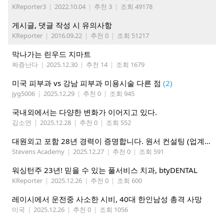
KReporter3
|
2022.10.04
|
추천 3
|
조회 49178
게시글, 댓글 작성 시 유의사항
KReporter
|
2016.09.22
|
추천 0
|
조회 51217
막나가는 린우드 지마트
짜증난다
|
2025.12.30
|
추천 14
|
조회 1679
미국 피부과 vs 강남 피부과 미용시술 다른 점
(2)
jyg5006
|
2025.12.29
|
추천 0
|
조회 945
국내외에서는 다양한 변화가 이어지고 있다.
김소연
|
2025.12.28
|
추천 0
|
조회 552
대원외고 포함 28년 경력이 증명합니다. 원서 컨설팅 (업계최저가, 알바강사 사용No)
Stevens Academy
|
2025.12.27
|
추천 0
|
조회 591
워싱턴주 23년! 믿을 수 있는 풀서비스 치과, btyDENTAL
KReporter
|
2025.12.26
|
추천 0
|
조회 600
레이시에서 운전중 사소한 시비, 40대 한인남성 총격 사망
미국
|
2025.12.26
|
추천 0
|
조회 1056