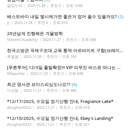
칼있으마
|
2025.11.28
|
추천 5
|
조회 1548
베스트바이 내일 몇시에가면 좋은거 업어 올수 있을까요?
(2)
JJ
|
2025.11.28
|
추천 0
|
조회 816
20년넘게 진행해온 겨울방학
Stevens Academy
|
2025.11.27
|
추천 0
|
조회 586
한국소방관 국제구조대 교육 통역 아르바이트 구함(브래이머튼 지역)
후덜덜
|
2025.11.26
|
추천 0
|
조회 765
[푸른투어] 12/3일 출발확정!!! VIP 리무진 버스로 떠나는 애틀란타에서 마이애미 5박6일
KReporter
|
2025.11.25
|
추천 0
|
조회 698
최근 영사관 보이스피싱도나요??
(6)
이상함
|
2025.11.21
|
추천 0
|
조회 985
*12/17/2025, 수요일 정기산행 안내, Fragrance Lake*
doughan0522
|
2025.11.21
|
추천 0
|
조회 618
*12/10/2025, 수요일 정기산행 안내, Ebey's Landing*
doughan0522
|
2025.11.21
|
추천 0
|
조회 521