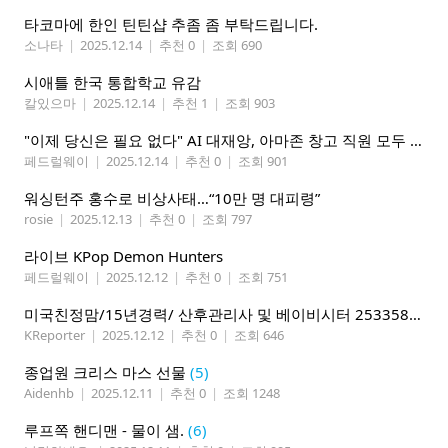
타코마에 한인 틴틴샵 추좀 좀 부탁드립니다.
소나타
|
2025.12.14
|
추천 0
|
조회 690
시애틀 한국 통합학교 유감
칼있으마
|
2025.12.14
|
추천 1
|
조회 903
"이제 당신은 필요 없다" AI 대재앙, 아마존 창고 직원 모두 로봇으로 2030년까지
페드럴웨이
|
2025.12.14
|
추천 0
|
조회 901
워싱턴주 홍수로 비상사태…“10만 명 대피령”
rosie
|
2025.12.13
|
추천 0
|
조회 797
라이브 KPop Demon Hunters
페드럴웨이
|
2025.12.12
|
추천 0
|
조회 751
미국친정맘/15년경력/ 산후관리사 및 베이비시터 2533580937 mom1004usa.com / 미주전지역파견업무
KReporter
|
2025.12.12
|
추천 0
|
조회 646
종업원 크리스 마스 선물
(5)
Aidenhb
|
2025.12.11
|
추천 0
|
조회 1248
루프쪽 핸디맨 - 물이 샘.
(6)