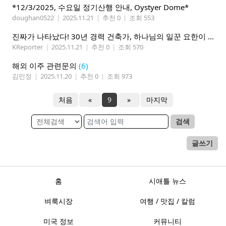
*12/3/2025, 수요일 정기산행 안내, Oystyer Dome*
doughan0522
|
2025.11.21
|
추천 0
|
조회 553
진짜가 나타났다! 30년 경력 건축가, 하나님의 일꾼 요한이 책임 시공합니다.
KReporter
|
2025.11.21
|
추천 0
|
조회 570
해외 이주 관련문의
(6)
김민정
|
2025.11.20
|
추천 0
|
조회 973
처음
«
9
»
마지막
검색
글쓰기
홈
시애틀 뉴스
벼룩시장
여행 / 맛집 / 칼럼
미국 정보
커뮤니티