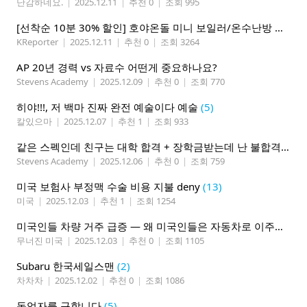
난감하네요.
|
2025.12.11
|
추천 0
|
조회 995
[선착순 10분 30% 할인] 호야온돌 미니 보일러/온수난방 판매 시공
KReporter
|
2025.12.11
|
추천 0
|
조회 3264
AP 20년 경력 vs 자료수 어떤게 중요하나요?
Stevens Academy
|
2025.12.09
|
추천 0
|
조회 770
히야!!!, 저 백마 진짜 완전 예술이다 예술
(5)
칼있으마
|
2025.12.07
|
추천 1
|
조회 933
같은 스펙인데 친구는 대학 합격 + 장학금받는데 난 불합격 한 이유
Stevens Academy
|
2025.12.06
|
추천 0
|
조회 759
미국 보험사 부정맥 수술 비용 지불 deny
(13)
미국
|
2025.12.03
|
추천 1
|
조회 1254
미국인들 차량 거주 급증 — 왜 미국인들은 자동차로 이주하고 있는가
무너진 미국
|
2025.12.03
|
추천 0
|
조회 1105
Subaru 한국세일스맨
(2)
차차차
|
2025.12.02
|
추천 0
|
조회 1086
동업자를 구합니다
(5)