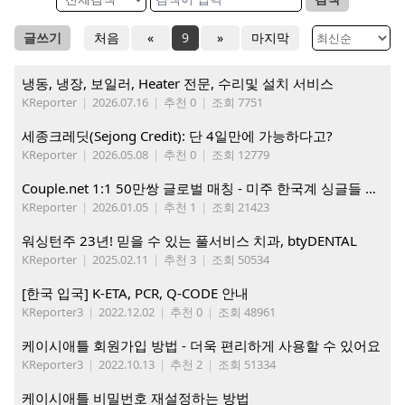
글쓰기
처음
«
9
»
마지막
냉동, 냉장, 보일러, Heater 전문, 수리및 설치 서비스
KReporter
|
2026.07.16
|
추천 0
|
조회 7751
세종크레딧(Sejong Credit): 단 4일만에 가능하다고?
KReporter
|
2026.05.08
|
추천 0
|
조회 12779
Couple.net 1:1 50만쌍 글로벌 매칭 - 미주 한국계 싱글들 모이세요
KReporter
|
2026.01.05
|
추천 1
|
조회 21423
워싱턴주 23년! 믿을 수 있는 풀서비스 치과, btyDENTAL
KReporter
|
2025.02.11
|
추천 3
|
조회 50534
[한국 입국] K-ETA, PCR, Q-CODE 안내
KReporter3
|
2022.12.02
|
추천 0
|
조회 48961
케이시애틀 회원가입 방법 - 더욱 편리하게 사용할 수 있어요
KReporter3
|
2022.10.13
|
추천 2
|
조회 51334
케이시애틀 비밀번호 재설정하는 방법