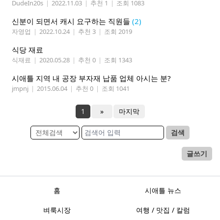
DudeIn20s
|
2022.11.03
|
추천 1
|
조회 1083
신분이 되면서 캐시 요구하는 직원들
(2)
자영업
|
2022.10.24
|
추천 3
|
조회 2019
식당 재료
식재료
|
2020.05.28
|
추천 0
|
조회 1343
시애틀 지역 내 공장 부자재 납품 업체 아시는 분?
jmpnj
|
2015.06.04
|
추천 0
|
조회 1041
1
»
마지막
검색
글쓰기
홈
시애틀 뉴스
벼룩시장
여행 / 맛집 / 칼럼