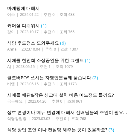
마케팅에 대해서
어소
|
2024.01.22
|
추천 0
|
조회 488
커머셜 디쉬워셔
(1)
강아
|
2023.10.17
|
추천 0
|
조회 765
식당 후드청소 도와주세요
(6)
Anna
|
2023.10.04
|
추천 0
|
조회 1307
시애틀 한인회 소상공인을 위한 그랜트
(1)
AJ
|
2023.05.15
|
추천 1
|
조회 1079
클로버POS 쓰시는 자영업분들께 묻습니다
(2)
비엠
|
2023.05.15
|
추천 3
|
조회 1173
시애틀 배관&작은 싱크대 설치 비용 어느정도 들까요?
궁금해요
|
2023.04.26
|
추천 0
|
조회 961
상호 변경이나 메뉴 변경에 대해서 선배님들의 조언이 필요합니다.
식당창업중
|
2023.03.03
|
추천 0
|
조회 768
식당 창업 조언 이나 컨설팅 해주는 곳이 있을까요?
(3)