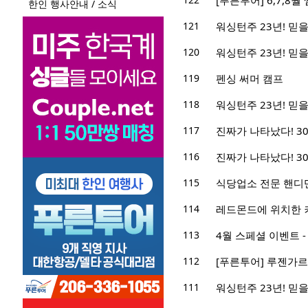
[푸른투어] 6,7,8
한인 행사안내 / 소식
121
워싱턴주 23년! 믿을 
120
워싱턴주 23년! 믿을 
119
펜싱 써머 캠프
118
워싱턴주 23년! 믿을 
117
진짜가 나타났다! 3
116
진짜가 나타났다! 3
115
식당업소 전문 핸디
114
레드몬드에 위치한 
113
4월 스페셜 이벤트 -
112
[푸른투어] 루젠가르
111
워싱턴주 23년! 믿을 