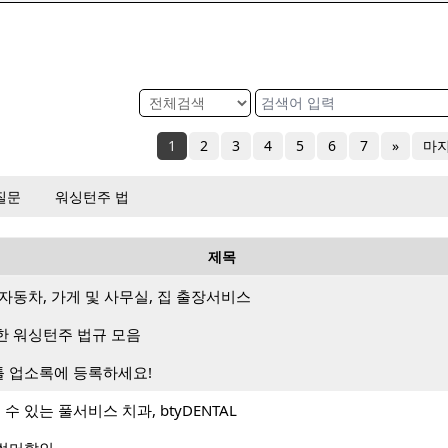
1
2
3
4
5
6
7
»
마
질문
워싱턴주 법
제목
) – 자동차, 가게 및 사무실, 집 출장서비스
한 워싱턴주 법규 모음
 업소록에 등록하세요!
수 있는 풀서비스 치과, btyDENTAL