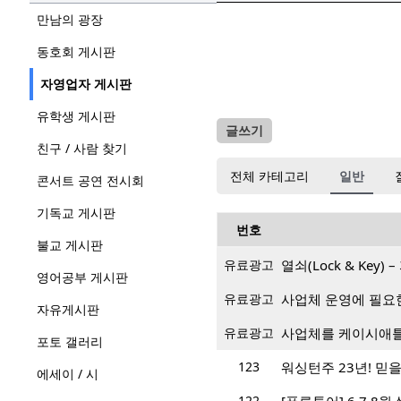
만남의 광장
동호회 게시판
자영업자 게시판
유학생 게시판
글쓰기
친구 / 사람 찾기
전체 카테고리
일반
콘서트 공연 전시회
기독교 게시판
번호
불교 게시판
유료광고
열쇠(Lock & Key
영어공부 게시판
유료광고
사업체 운영에 필요
자유게시판
유료광고
사업체를 케이시애틀
포토 갤러리
123
워싱턴주 23년! 믿을 
에세이 / 시
122