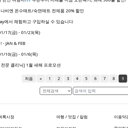
 나비엔 온수매트/숙면매트 전제품 20% 할인
 Way에서 체험하고 구입하실 수 있습니다
7(금) - 01/23(목)
 JAN & FEB
0(금) - 01/6(목)
 전문 클리닉] 1월 새해 프로모션
처음
«
1
2
3
4
5
6
7
8
9
벼룩시장
여행 / 맛집 / 칼럼
이용약