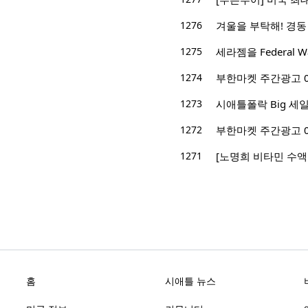
1276
겨울을 부탁해! 경동
1275
세라젬을 Federal
1274
부한마켓 주간광고 01/1
1273
시애틀폴락 Big 세일! -
1272
부한마켓 주간광고 01/1
1271
[노명희 비타민 수액
홈
시애틀 뉴스