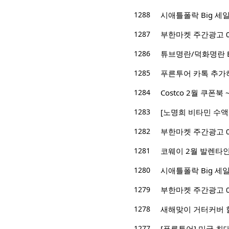
1288
시애틀폴락 Big 세일! -
1287
부한마켓 주간광고 02/1
1286
튜브명란/덕화명란 Big 
1285
푸른투어 카톡 추가하고
1284
Costco 2월 쿠폰북 ~
1283
[노명희 비타민 수액
1282
부한마켓 주간광고 01/3
1281
코웨이 2월 발렌타인
1280
시애틀폴락 Big 세일! -
1279
부한마켓 주간광고 01/2
1278
새해맞이 거터커버 
1277
[푸른투어] 미국 최