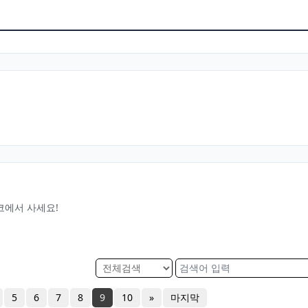
코에서 사세요!
5
6
7
8
9
10
»
마지막