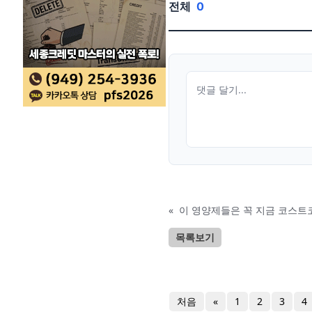
전체
0
«
이 영양제들은 꼭 지금 코스트
목록보기
처음
«
1
2
3
4