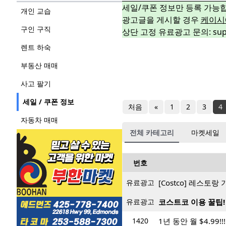
세일/쿠폰 정보만 등록 가능
개인 교습
광고글을 게시할 경우
케이시
구인 구직
상단 고정 유료광고 문의: suppo
렌트 하숙
부동산 매매
사고 팔기
세일 / 쿠폰 정보
처음
«
1
2
3
4
자동차 매매
전체 카테고리
마켓세일
번호
유료광고
[Costco] 레스토
유료광고
코스트코 이용 꿀팁!
1420
1년 동안 월 $4.99!!