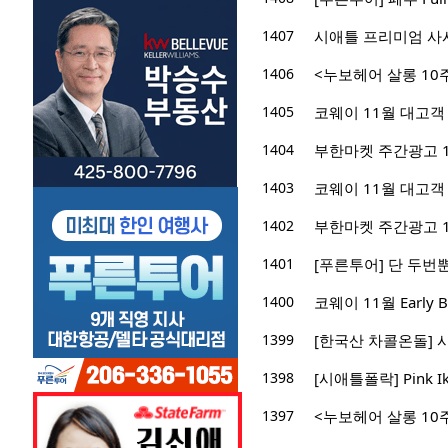
1407
시애틀 프리미엄 사시
1406
<누보헤어 살롱 10
1405
코웨이 11월 대고객
1404
부한마켓 주간광고 11/0
1403
코웨이 11월 대고객
1402
부한마켓 주간광고 10/3
1401
[푸른투어] 단 두번뿐!
1400
코웨이 11월 Early B
1399
[한국산 차콜온돌] 
1398
[시애틀폴락] Pink 
1397
<누보헤어 살롱 10