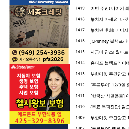
1419
이번 주만! 나이키 
1418
놓치지 마세요! 타깃
1417
놓치면 후회! 메이시
1416
JCPenney 블랙프
1415
지금이 찬스! 월마트 
1414
홈디포 블랙프라이데이
1413
부한마켓 주간광고 11/2
1412
[푸른투어] 12/3일
1411
[한국산 차콜온돌] 
1410
(무료 두피진단) 탈
1409
부한마켓 주간광고 11/1
1408
[푸른투어] 페루 Ful