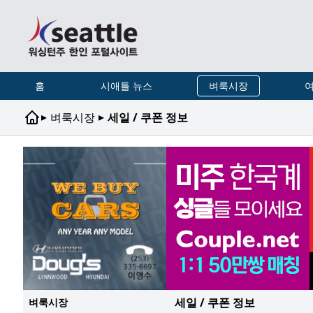
홈
시애틀 뉴스
벼룩시장
여
▸
▸
벼룩시장
세일 / 쿠폰 정보
세일 / 쿠폰 정보
벼룩시장