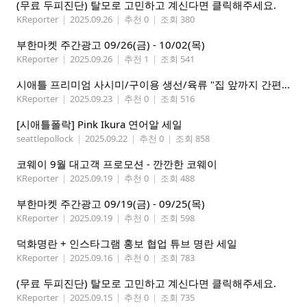
(무료 두피진단) 탈모로 고민하고 계신다면 클릭해주세요.
KReporter
|
2025.09.26
|
추천 0
|
조회 380
부한마켓 주간광고 09/26(금) - 10/02(목)
KReporter
|
2025.09.26
|
추천 1
|
조회 541
시애틀 프리미엄 사시미/구이용 생선/육류 "집 앞까지 간편하게" – 영오션샵닷컴
KReporter
|
2025.09.23
|
추천 0
|
조회 516
[시애틀폴락] Pink Ikura 연어알 세일
seattlepollock
|
2025.09.22
|
추천 0
|
조회 858
코웨이 9월 대고객 프로모션 - 깐깐한 코웨이
KReporter
|
2025.09.19
|
추천 0
|
조회 488
부한마켓 주간광고 09/19(금) - 09/25(목)
KReporter
|
2025.09.19
|
추천 0
|
조회 598
덕화명란 + 인스타그램 홍보 협업 튜브 명란 세일
KReporter
|
2025.09.16
|
추천 0
|
조회 783
(무료 두피진단) 탈모로 고민하고 계신다면 클릭해주세요.
KReporter
|
2025.09.15
|
추천 0
|
조회 735