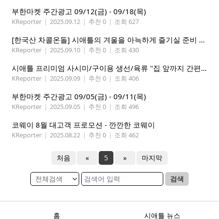
부한마켓 주간광고 09/12(금) - 09/18(목)
KReporter
|
2025.09.12
|
추천 0
|
조회 627
[한국산 차콜온돌] 시애틀의 겨울을 아늑하게 즐기실 준비 되셨나요?
KReporter
|
2025.09.10
|
추천 0
|
조회 430
시애틀 프리미엄 사시미/구이용 생선/육류 "집 앞까지 간편하게" – 영오션샵닷컴
KReporter
|
2025.09.09
|
추천 0
|
조회 406
부한마켓 주간광고 09/05(금) - 09/11(목)
KReporter
|
2025.09.05
|
추천 0
|
조회 496
코웨이 8월 대고객 프로모션 - 깐깐한 코웨이
KReporter
|
2025.08.22
|
추천 0
|
조회 462
처음
«
5
»
마지막
검색
홈
시애틀 뉴스