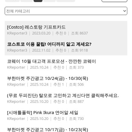
[Costco] 레스토랑 기프트카드
KReporter3
|
2023.03.20
|
추천 0
|
조회 8637
코스트코 이용 꿀팁! 어디까지 알고 계세요?
KReporter3
|
2022.11.02
|
추천 0
|
조회 9118
코웨이 10월 대고객 프로모션 - 깐깐한 코웨이
KReporter
|
2025.10.24
|
추천 0
|
조회 373
부한마켓 주간광고 10/24(금) - 10/30(목)
KReporter
|
2025.10.24
|
추천 1
|
조회 506
(무료 두피진단) 탈모로 고민하고 계신다면 클릭해주세요.
KReporter
|
2025.10.20
|
추천 0
|
조회 887
[시애틀폴락] Pink Ikura 연어알 세일
KReporter
|
2025.10.20
|
추천 0
|
조회 730
부한마켓 주간광고 10/17(금) - 10/23(목)