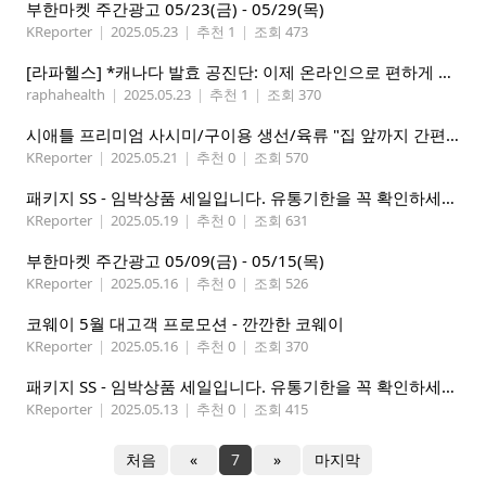
부한마켓 주간광고 05/23(금) - 05/29(목)
KReporter
|
2025.05.23
|
추천 1
|
조회 473
[라파헬스] *캐나다 발효 공진단: 이제 온라인으로 편하게 구매하세요.*
raphahealth
|
2025.05.23
|
추천 1
|
조회 370
시애틀 프리미엄 사시미/구이용 생선/육류 "집 앞까지 간편하게" – 영오션닷컴
KReporter
|
2025.05.21
|
추천 0
|
조회 570
패키지 SS - 임박상품 세일입니다. 유통기한을 꼭 확인하세요.
KReporter
|
2025.05.19
|
추천 0
|
조회 631
부한마켓 주간광고 05/09(금) - 05/15(목)
KReporter
|
2025.05.16
|
추천 0
|
조회 526
코웨이 5월 대고객 프로모션 - 깐깐한 코웨이
KReporter
|
2025.05.16
|
추천 0
|
조회 370
패키지 SS - 임박상품 세일입니다. 유통기한을 꼭 확인하세요.
KReporter
|
2025.05.13
|
추천 0
|
조회 415
처음
«
7
»
마지막