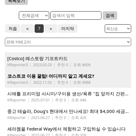
목록보기
검색
처음
«
7
»
마지막
[Costco] 레스토랑 기프트카드
KReporter3
|
2023.03.20
|
추천 0
|
조회 8609
코스트코 이용 꿀팁! 어디까지 알고 계세요?
KReporter3
|
2022.11.02
|
추천 0
|
조회 9088
시애틀 프리미엄 사시미/구이용 생선/육류 "집 앞까지 간편하게" – 영오션닷컴
KReporter
|
2025.07.01
|
추천 0
|
조회 446
중고 테슬라, Doug’s 현대에서 만나세요! 최대 $4,000 세금 혜택까지!
KReporter
|
2025.06.27
|
추천 0
|
조회 426
세라젬을 Federal Way에서 체험하고 구입하실 수 있습니다
KReporter
|
2025.06.27
|
추천 0
|
조회 359