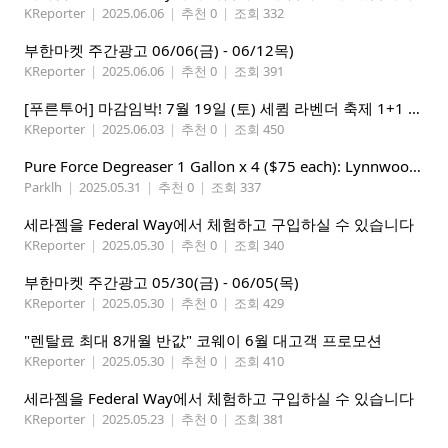
KReporter
|
2025.06.06
|
추천 0
|
조회 332
부한마켓 주간광고 06/06(금) - 06/12목)
KReporter
|
2025.06.06
|
추천 0
|
조회 391
[푸른투어] 마감임박! 7월 19일 (토) 세큄 라벤더 축제 1+1 이벤트
KReporter
|
2025.06.03
|
추천 0
|
조회 450
Pure Force Degreaser 1 Gallon x 4 ($75 each): Lynnwood 지역
Parklh
|
2025.05.31
|
추천 0
|
조회 337
세라젬을 Federal Way에서 체험하고 구입하실 수 있습니다
KReporter
|
2025.05.30
|
추천 0
|
조회 340
부한마켓 주간광고 05/30(금) - 06/05(목)
KReporter
|
2025.05.30
|
추천 0
|
조회 429
"렌탈료 최대 8개월 반값" 코웨이 6월 대고객 프로모션
KReporter
|
2025.05.30
|
추천 0
|
조회 410
세라젬을 Federal Way에서 체험하고 구입하실 수 있습니다
KReporter
|
2025.05.23
|
추천 0
|
조회 381