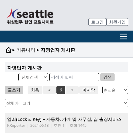
로그인
회원가입
▸
▸
커뮤니티
자영업자 게시판
자영업자 게시판
검색
글쓰기
처음
«
6
»
마지막
열쇠(Lock & Key) – 자동차, 가게 및 사무실, 집 출장서비스
KReporter
|
2024.06.13
|
추천 1
|
조회 1445