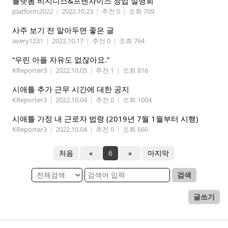
플렛폼 비지니스&프렌차이즈 창업 설명회
platform2022
|
2022.10.23
|
추천 0
|
조회 709
사주 보기 전 알아두면 좋은 글
avery1231
|
2022.10.17
|
추천 0
|
조회 764
“우린 아플 자유도 없잖아요.”
KReporter3
|
2022.10.05
|
추천 1
|
조회 816
시애틀 추가 근무 시간에 대한 공지
KReporter3
|
2022.10.04
|
추천 0
|
조회 1004
시애틀 가정 내 근로자 법령 (2019년 7월 1월부터 시행)
KReporter3
|
2022.10.04
|
추천 0
|
조회 660
처음
«
6
»
마지막
검색
글쓰기