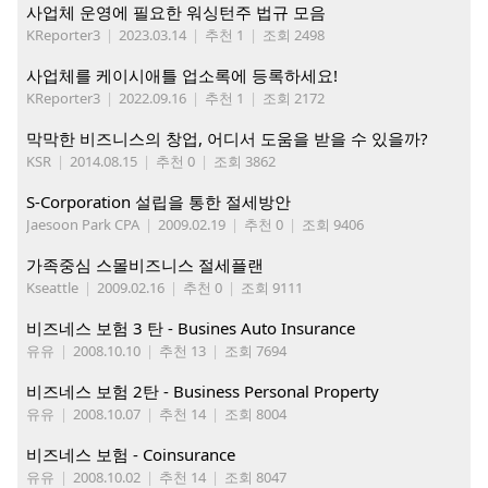
사업체 운영에 필요한 워싱턴주 법규 모음
KReporter3
|
2023.03.14
|
추천 1
|
조회 2498
사업체를 케이시애틀 업소록에 등록하세요!
KReporter3
|
2022.09.16
|
추천 1
|
조회 2172
막막한 비즈니스의 창업, 어디서 도움을 받을 수 있을까?
KSR
|
2014.08.15
|
추천 0
|
조회 3862
S-Corporation 설립을 통한 절세방안
Jaesoon Park CPA
|
2009.02.19
|
추천 0
|
조회 9406
가족중심 스몰비즈니스 절세플랜
Kseattle
|
2009.02.16
|
추천 0
|
조회 9111
비즈네스 보험 3 탄 - Busines Auto Insurance
유유
|
2008.10.10
|
추천 13
|
조회 7694
비즈네스 보험 2탄 - Business Personal Property
유유
|
2008.10.07
|
추천 14
|
조회 8004
비즈네스 보험 - Coinsurance
유유
|
2008.10.02
|
추천 14
|
조회 8047