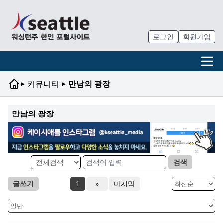
로그인
회원가입
▸
▸
커뮤니티
만남의 광장
만남의 광장
검색
글쓰기
1
»
마지막