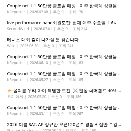
Couple.net 1:1 50만쌍 글로벌 매칭 - 미주 한국계 싱글들 모이세요
KReporter
|
2026.07.08
|
추천 0
|
조회 170
live performance band회원모집: 현재 매주 수요일 1-6시에 전문 음악 Studio에서 활동중인 진짜 악기를 다루는 밴드입니다.
SecondWind
|
2026.07.01
|
추천 0
|
조회 214
테니스 대회 같이 나가실 분 찾습니다
Wise
|
2026.06.30
|
추천 0
|
조회 241
Couple.net 1:1 50만쌍 글로벌 매칭 - 미주 한국계 싱글들 모이세요
KReporter
|
2026.06.10
|
추천 0
|
조회 183
Couple.net 1:1 50만쌍 글로벌 매칭 - 미주 한국계 싱글들 모이세요
KReporter
|
2026.05.27
|
추천 0
|
조회 185
올여름 우리 아이 특별한 도전!
펜싱 써머캠프 40% 선착순 할인
코치 야서
|
2026.05.20
|
추천 0
|
조회 186
Couple.net 1:1 50만쌍 글로벌 매칭 - 미주 한국계 싱글들 모이세요
KReporter
|
2026.03.11
|
추천 0
|
조회 267
2026 여름 SAT, AP 정규반 오픈! 20년↑ 경험 + 절반 수강료 (얼리버드 5%할인)
Stevens Academy
|
2026.03.10
|
추천 0
|
조회 163