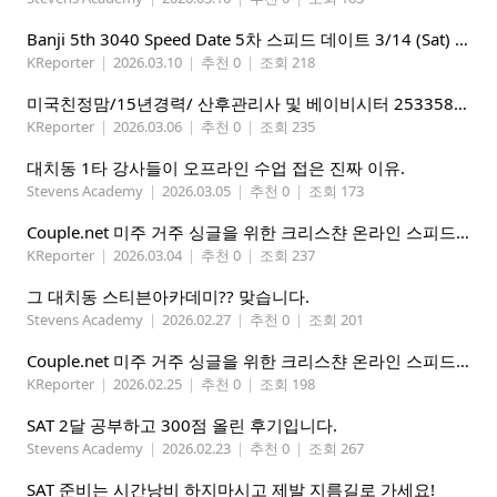
Banji 5th 3040 Speed Date 5차 스피드 데이트 3/14 (Sat) 5-8PM
KReporter
|
2026.03.10
|
추천 0
|
조회 218
미국친정맘/15년경력/ 산후관리사 및 베이비시터 2533580937 mom1004usa.com / 미주전지역파견업무
KReporter
|
2026.03.06
|
추천 0
|
조회 235
대치동 1타 강사들이 오프라인 수업 접은 진짜 이유.
Stevens Academy
|
2026.03.05
|
추천 0
|
조회 173
Couple.net 미주 거주 싱글을 위한 크리스챤 온라인 스피드데이트
KReporter
|
2026.03.04
|
추천 0
|
조회 237
그 대치동 스티븐아카데미?? 맞습니다.
Stevens Academy
|
2026.02.27
|
추천 0
|
조회 201
Couple.net 미주 거주 싱글을 위한 크리스챤 온라인 스피드데이트
KReporter
|
2026.02.25
|
추천 0
|
조회 198
SAT 2달 공부하고 300점 올린 후기입니다.
Stevens Academy
|
2026.02.23
|
추천 0
|
조회 267
SAT 준비는 시간낭비 하지마시고 제발 지름길로 가세요!