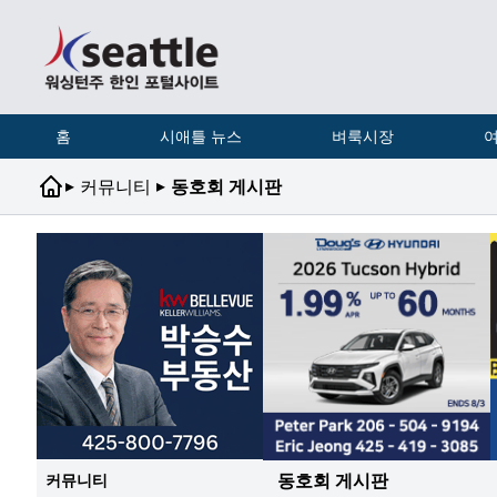
홈
시애틀 뉴스
벼룩시장
여
▸
▸
커뮤니티
동호회 게시판
동호회 게시판
커뮤니티