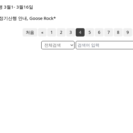
3월1- 3월16일
 정기산행 안내, Goose Rock*
처음
«
1
2
3
4
5
6
7
8
9