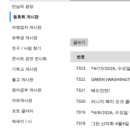
만남의 광장
동호회 게시판
자영업자 게시판
유학생 게시판
글쓰기
친구 / 사람 찾기
번호
콘서트 공연 전시회
7323
*4/15/2026, 수요
기독교 게시판
7322
GREEN (WASHIN
불교 게시판
영어공부 게시판
7321
배드민턴!
자유게시판
7320
리니지 북미 오크 클래
포토 갤러리
7319
*4/8/2026, 수요일 정
에세이 / 시
7318
그린 산악회 4월4일 산행지