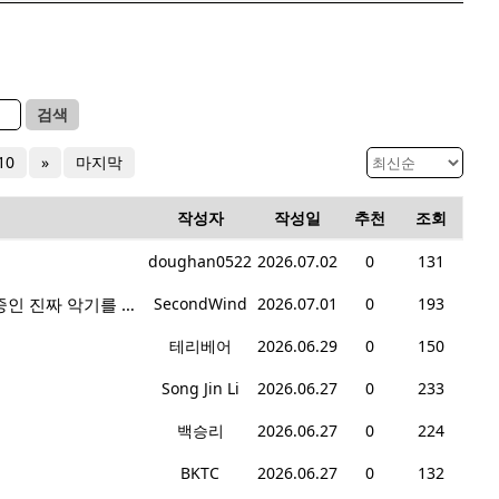
검색
10
»
마지막
작성자
작성일
추천
조회
doughan0522
2026.07.02
0
131
live performance band회원모집: 현재 매주 수요일 1-6시에 전문 음악 Studio에서 활동중인 진짜 악기를 다루는 밴드입니다.
SecondWind
2026.07.01
0
193
테리베어
2026.06.29
0
150
Song Jin Li
2026.06.27
0
233
백승리
2026.06.27
0
224
BKTC
2026.06.27
0
132