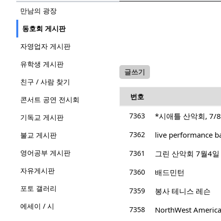
만남의 광장
동호회 게시판
자영업자 게시판
유학생 게시판
글쓰기
친구 / 사람 찾기
번호
콘서트 공연 전시회
7363
*시애틀 산악회, 7/8/
기독교 게시판
7362
불교 게시판
영어공부 게시판
7361
그린 산악회 7월4일 산행지 
자유게시판
7360
배드민턴
포토 갤러리
7359
봉사 테니스 레슨
에세이 / 시
7358
NorthWest Ameri