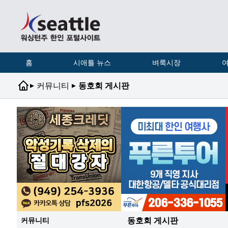
홈
시애틀 뉴스
벼룩시장
여
▸
▸
커뮤니티
동호회 게시판
동호회 게시판
커뮤니티