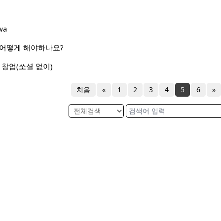
wa
 어떻게 해야하나요?
 창업(쏘셜 없이)
처음
«
1
2
3
4
5
6
»