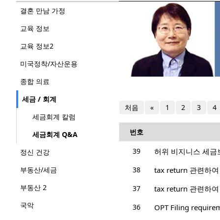
결혼 만남 가정
교육 정보
교육 정보2
미국정착/자산운용
종합 의료
세금 / 회계
처음
«
1
2
3
4
세금회계 칼럼
번호
세금회계 Q&A
39
허위 비지니스 세금보
정신 건강
부동산/세금
38
tax return 관련
부동산 2
37
tax return 관련
국악
36
OPT Filing require