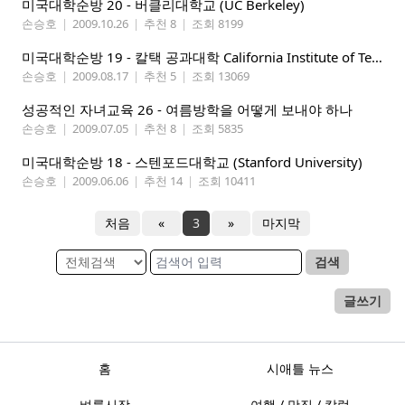
미국대학순방 20 - 버클리대학교 (UC Berkeley)
손승호
|
2009.10.26
|
추천 8
|
조회 8199
미국대학순방 19 - 칼택 공과대학 California Institute of Technology
손승호
|
2009.08.17
|
추천 5
|
조회 13069
성공적인 자녀교육 26 - 여름방학을 어떻게 보내야 하나
손승호
|
2009.07.05
|
추천 8
|
조회 5835
미국대학순방 18 - 스텐포드대학교 (Stanford University)
손승호
|
2009.06.06
|
추천 14
|
조회 10411
처음
«
3
»
마지막
검색
글쓰기
홈
시애틀 뉴스
벼룩시장
여행 / 맛집 / 칼럼