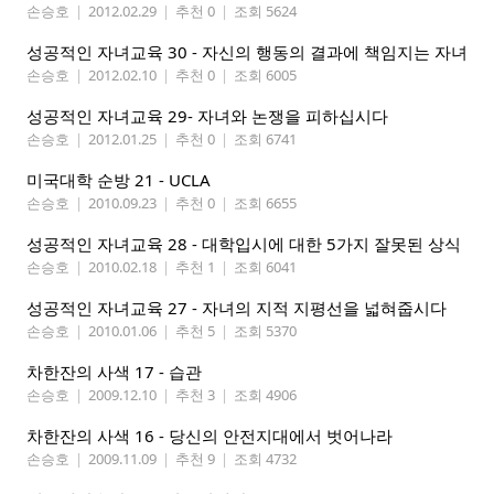
손승호
|
2012.02.29
|
추천 0
|
조회 5624
성공적인 자녀교육 30 - 자신의 행동의 결과에 책임지는 자녀
손승호
|
2012.02.10
|
추천 0
|
조회 6005
성공적인 자녀교육 29- 자녀와 논쟁을 피하십시다
손승호
|
2012.01.25
|
추천 0
|
조회 6741
미국대학 순방 21 - UCLA
손승호
|
2010.09.23
|
추천 0
|
조회 6655
성공적인 자녀교육 28 - 대학입시에 대한 5가지 잘못된 상식
손승호
|
2010.02.18
|
추천 1
|
조회 6041
성공적인 자녀교육 27 - 자녀의 지적 지평선을 넓혀줍시다
손승호
|
2010.01.06
|
추천 5
|
조회 5370
차한잔의 사색 17 - 습관
손승호
|
2009.12.10
|
추천 3
|
조회 4906
차한잔의 사색 16 - 당신의 안전지대에서 벗어나라
손승호
|
2009.11.09
|
추천 9
|
조회 4732