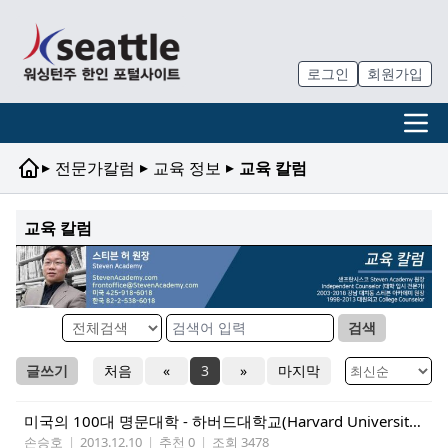
로그인
회원가입
▸
▸
▸
전문가칼럼
교육 정보
교육 칼럼
교육 칼럼
검색
글쓰기
처음
«
3
»
마지막
미국의 100대 명문대학 - 하버드대학교(Harvard University) 6 of 6
손승호
|
2013.12.10
|
추천 0
|
조회 3478