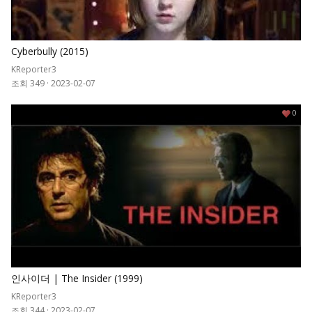
Cyberbully (2015)
KReporter3
조회 349
·
2023-02-07
0
인사이더 | The Insider (1999)
KReporter3
조회 344
·
2023-02-07