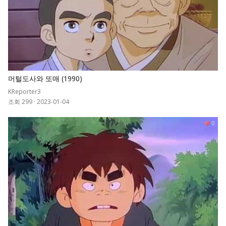
머털도사와 또매 (1990)
KReporter3
조회 299
·
2023-01-04
0