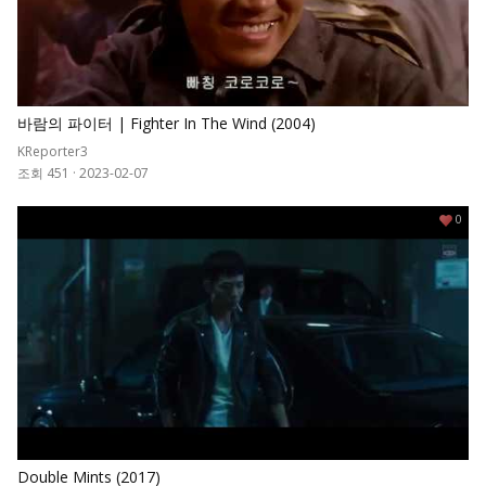
바람의 파이터 | Fighter In The Wind (2004)
KReporter3
조회 451
·
2023-02-07
0
Double Mints (2017)