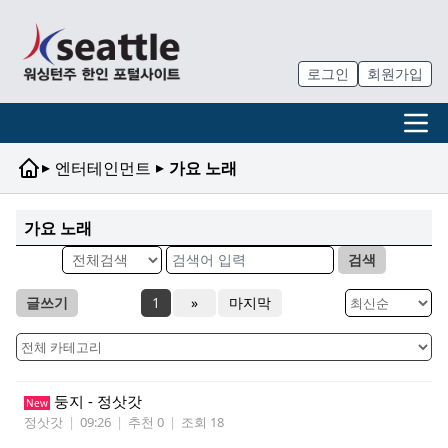
로그인
회원가입
▸
▸
엔터테인먼트
가요 노래
가요 노래
검색
글쓰기
1
»
마지막
둥지 - 정삿갓
New
정삿갓
|
09:26
|
추천 0
|
조회 18