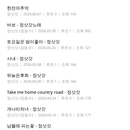
한잔의추억
정삿갓
|
2026.06.07
|
추천 0
|
조회 143
바보 - 정삿갓노래
정삿갓 {정동수)
|
2026.05.30
|
추천 1
|
조회 392
토요일은 밤이좋아 - 정삿갓
정삿갓 (정동수)
|
2026.05.20
|
추천 0
|
조회 127
사내 - 정삿갓
정삿갓
|
2026.05.08
|
추천 1
|
조회 144
뒤늦은후회 - 정삿갓
정삿갓
|
2026.04.30
|
추천 1
|
조회 164
Take me home country road - 정삿갓
정삿갓 {정동수)
|
2026.04.24
|
추천 0
|
조회 178
개나리처녀 - 정삿갓
정삿갓 {정동수)
|
2026.04.16
|
추천 0
|
조회 177
남몰래 피는꽃 - 정삿갓