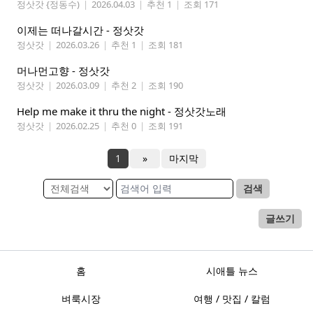
정삿갓 {정동수)
|
2026.04.03
|
추천 1
|
조회 171
이제는 떠나갈시간 - 정삿갓
정삿갓
|
2026.03.26
|
추천 1
|
조회 181
머나먼고향 - 정삿갓
정삿갓
|
2026.03.09
|
추천 2
|
조회 190
Help me make it thru the night - 정삿갓노래
정삿갓
|
2026.02.25
|
추천 0
|
조회 191
1
»
마지막
검색
글쓰기
홈
시애틀 뉴스
벼룩시장
여행 / 맛집 / 칼럼