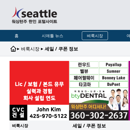
홈
시애틀 뉴스
벼룩시장
여
▸
▸
벼룩시장
세일 / 쿠폰 정보
세일 / 쿠폰 정보
벼룩시장