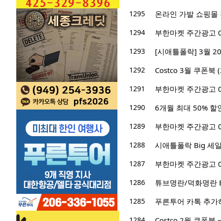
1295
온라인 가발 쇼핑몰
1294
부한마켓 주간광고 03/0
1293
[시애틀폴락] 3월 2
1292
Costco 3월 쿠폰북 (3
1291
부한마켓 주간광고 02/2
1290
6개월 최대 50% 할
1289
부한마켓 주간광고 02/2
1288
시애틀폴락 Big 세일! -
1287
부한마켓 주간광고 02/1
1286
튜브명란/덕화명란 Big 
1285
푸른투어 카톡 추가하고
1284
Costco 2월 쿠폰북 ~