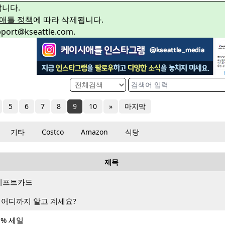
합니다.
애틀 정책
에 따라 삭제됩니다.
rt@kseattle.com.
5
6
7
8
9
10
»
마지막
기타
Costco
Amazon
식당
제목
랑 기프트카드
 어디까지 알고 계세요?
0% 세일