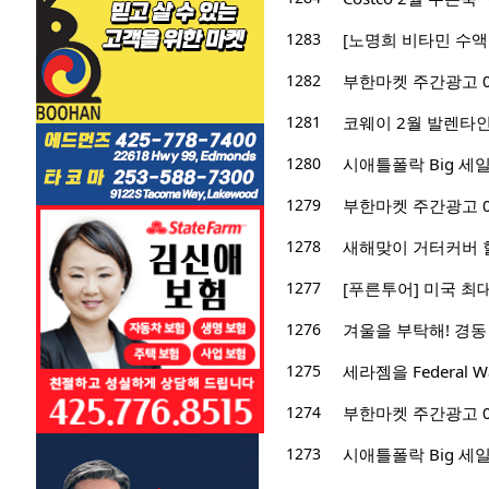
1283
[노명희 비타민 수액
1282
부한마켓 주간광고 01/3
1281
코웨이 2월 발렌타인
1280
시애틀폴락 Big 세일! -
1279
부한마켓 주간광고 01/2
1278
새해맞이 거터커버 
1277
[푸른투어] 미국 최
1276
겨울을 부탁해! 경동
1275
세라젬을 Federal
1274
부한마켓 주간광고 01/1
1273
시애틀폴락 Big 세일! -