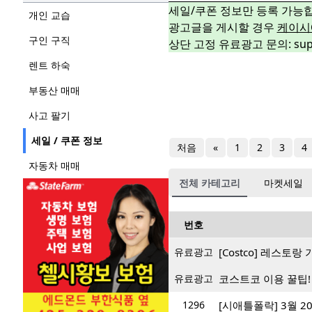
세일/쿠폰 정보만 등록 가능
개인 교습
광고글을 게시할 경우
케이시
구인 구직
상단 고정 유료광고 문의: suppo
렌트 하숙
부동산 매매
사고 팔기
세일 / 쿠폰 정보
처음
«
1
2
3
4
자동차 매매
전체 카테고리
마켓세일
번호
유료광고
[Costco] 레스토
유료광고
코스트코 이용 꿀팁!
1296
[시애틀폴락] 3월 2