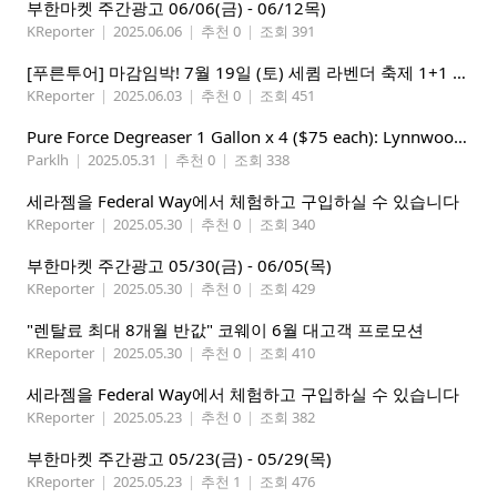
부한마켓 주간광고 06/06(금) - 06/12목)
KReporter
|
2025.06.06
|
추천 0
|
조회 391
[푸른투어] 마감임박! 7월 19일 (토) 세큄 라벤더 축제 1+1 이벤트
KReporter
|
2025.06.03
|
추천 0
|
조회 451
Pure Force Degreaser 1 Gallon x 4 ($75 each): Lynnwood 지역
Parklh
|
2025.05.31
|
추천 0
|
조회 338
세라젬을 Federal Way에서 체험하고 구입하실 수 있습니다
KReporter
|
2025.05.30
|
추천 0
|
조회 340
부한마켓 주간광고 05/30(금) - 06/05(목)
KReporter
|
2025.05.30
|
추천 0
|
조회 429
"렌탈료 최대 8개월 반값" 코웨이 6월 대고객 프로모션
KReporter
|
2025.05.30
|
추천 0
|
조회 410
세라젬을 Federal Way에서 체험하고 구입하실 수 있습니다
KReporter
|
2025.05.23
|
추천 0
|
조회 382
부한마켓 주간광고 05/23(금) - 05/29(목)
KReporter
|
2025.05.23
|
추천 1
|
조회 476