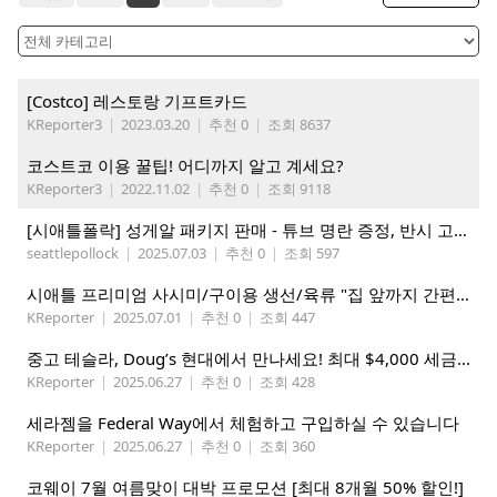
[Costco] 레스토랑 기프트카드
KReporter3
|
2023.03.20
|
추천 0
|
조회 8637
코스트코 이용 꿀팁! 어디까지 알고 계세요?
KReporter3
|
2022.11.02
|
추천 0
|
조회 9118
[시애틀폴락] 성게알 패키지 판매 - 튜브 명란 증정, 반시 고구마 증정
seattlepollock
|
2025.07.03
|
추천 0
|
조회 597
시애틀 프리미엄 사시미/구이용 생선/육류 "집 앞까지 간편하게" – 영오션닷컴
KReporter
|
2025.07.01
|
추천 0
|
조회 447
중고 테슬라, Doug’s 현대에서 만나세요! 최대 $4,000 세금 혜택까지!
KReporter
|
2025.06.27
|
추천 0
|
조회 428
세라젬을 Federal Way에서 체험하고 구입하실 수 있습니다
KReporter
|
2025.06.27
|
추천 0
|
조회 360
코웨이 7월 여름맞이 대박 프로모션 [최대 8개월 50% 할인!]