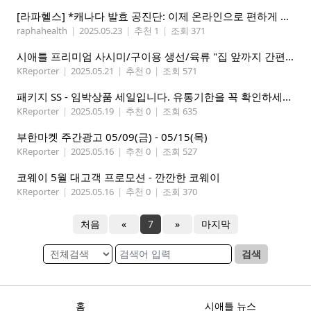
[라파헬스] *캐나다 발효 공진단: 이제 온라인으로 편하게 구매하세요.*
raphahealth
|
2025.05.23
|
추천 1
|
조회 371
시애틀 프리미엄 사시미/구이용 생선/육류 "집 앞까지 간편하게" – 영오션닷컴
KReporter
|
2025.05.21
|
추천 0
|
조회 571
패키지 SS - 임박상품 세일입니다. 유통기한을 꼭 확인하세요.
KReporter
|
2025.05.19
|
추천 0
|
조회 635
부한마켓 주간광고 05/09(금) - 05/15(목)
KReporter
|
2025.05.16
|
추천 0
|
조회 527
코웨이 5월 대고객 프로모션 - 깐깐한 코웨이
KReporter
|
2025.05.16
|
추천 0
|
조회 370
처음
«
7
»
마지막
검색
홈
시애틀 뉴스