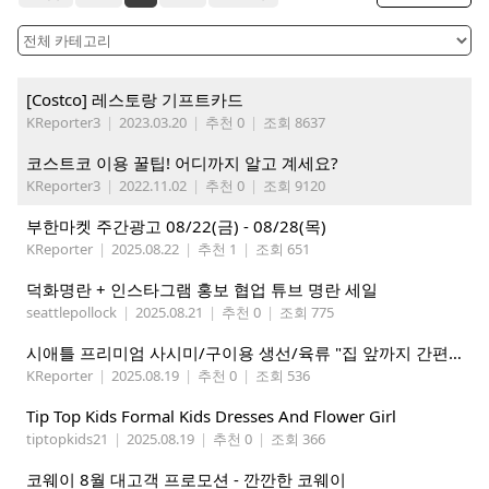
[Costco] 레스토랑 기프트카드
KReporter3
|
2023.03.20
|
추천 0
|
조회 8637
코스트코 이용 꿀팁! 어디까지 알고 계세요?
KReporter3
|
2022.11.02
|
추천 0
|
조회 9120
부한마켓 주간광고 08/22(금) - 08/28(목)
KReporter
|
2025.08.22
|
추천 1
|
조회 651
덕화명란 + 인스타그램 홍보 협업 튜브 명란 세일
seattlepollock
|
2025.08.21
|
추천 0
|
조회 775
시애틀 프리미엄 사시미/구이용 생선/육류 "집 앞까지 간편하게" – 영오션샵닷컴
KReporter
|
2025.08.19
|
추천 0
|
조회 536
Tip Top Kids Formal Kids Dresses And Flower Girl
tiptopkids21
|
2025.08.19
|
추천 0
|
조회 366
코웨이 8월 대고객 프로모션 - 깐깐한 코웨이