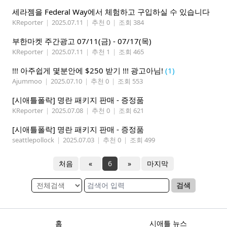
세라젬을 Federal Way에서 체험하고 구입하실 수 있습니다
KReporter
|
2025.07.11
|
추천 0
|
조회 384
부한마켓 주간광고 07/11(금) - 07/17(목)
KReporter
|
2025.07.11
|
추천 1
|
조회 465
!!! 아주쉽게 몇분안에 $250 받기 !!! 광고아님!
(1)
Ajummoo
|
2025.07.10
|
추천 0
|
조회 553
[시애틀폴락] 명란 패키지 판매 - 증정품
KReporter
|
2025.07.08
|
추천 0
|
조회 621
[시애틀폴락] 명란 패키지 판매 - 증정품
seattlepollock
|
2025.07.03
|
추천 0
|
조회 499
처음
«
6
»
마지막
검색
홈
시애틀 뉴스