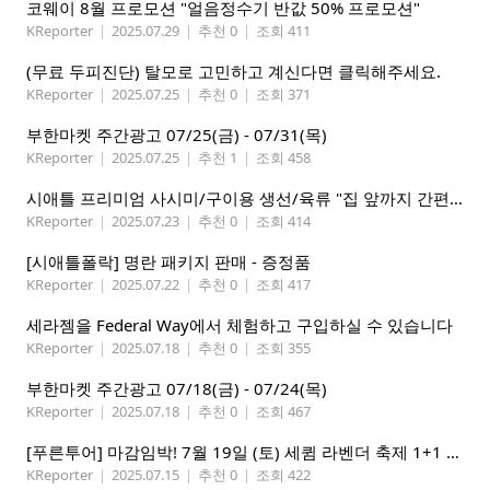
코웨이 8월 프로모션 "얼음정수기 반값 50% 프로모션"
KReporter
|
2025.07.29
|
추천 0
|
조회 411
(무료 두피진단) 탈모로 고민하고 계신다면 클릭해주세요.
KReporter
|
2025.07.25
|
추천 0
|
조회 371
부한마켓 주간광고 07/25(금) - 07/31(목)
KReporter
|
2025.07.25
|
추천 1
|
조회 458
시애틀 프리미엄 사시미/구이용 생선/육류 "집 앞까지 간편하게" – 영오션닷컴
KReporter
|
2025.07.23
|
추천 0
|
조회 414
[시애틀폴락] 명란 패키지 판매 - 증정품
KReporter
|
2025.07.22
|
추천 0
|
조회 417
세라젬을 Federal Way에서 체험하고 구입하실 수 있습니다
KReporter
|
2025.07.18
|
추천 0
|
조회 355
부한마켓 주간광고 07/18(금) - 07/24(목)
KReporter
|
2025.07.18
|
추천 0
|
조회 467
[푸른투어] 마감임박! 7월 19일 (토) 세큄 라벤더 축제 1+1 이벤트
KReporter
|
2025.07.15
|
추천 0
|
조회 422